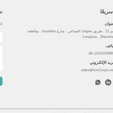
ريعًا
نش
عنوان
اش
رقم 11 ، طريق Lingwu الصناعي ، شارع Guanlan ، مقاطعة
Longhua ، Shenzh
هاتف
86-132420388
ريد الإلكتروني
sales@lronCorps.c