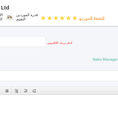
Ltd.
قدرة الموردين
الا
ﺎﻠﺘﺤﻘﻗ ﺎﻠﻣﻭﺭﺩﻮﻧ
التقييم
ال
أدخل بريدك الإلكتروني
Sales Manager