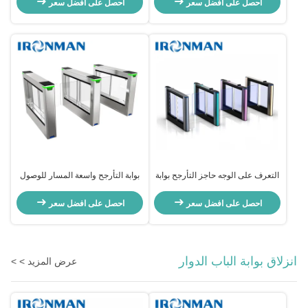
احصل على افضل سعر
احصل على افضل سعر
Residential Area Entry Security
التعرف على الوجه حاجز التأرجح بوابة
بوابة التأرجح واسعة المسار للوصول
دورة مع مواد سبيكة الألومنيوم
إلى الكراسي المتحركة
ومحرك DC بدون فرشاة
احصل على افضل سعر
احصل على افضل سعر
انزلاق بوابة الباب الدوار
عرض المزيد > >