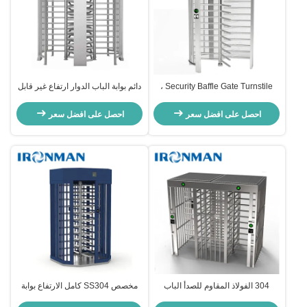
Security Baffle Gate Turnstile ،
دائم بوابة الباب الدوار ارتفاع غير قابل
أبواب السجن 40 شخصًا / ضمان لمدة
للصدأ ، بوابات دوارة وظيفة مكافحة
سنة واحدة
النسخ الاحتياطي
احصل على افضل سعر
احصل على افضل سعر
304 الفولاذ المقاوم للصدأ الباب
مخصص SS304 كامل الارتفاع بوابة
الدوار البناء الكامل الارتفاع مع حارة
الباب الدوار 30 شخصًا / دقيقة لموقع