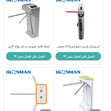
إيرونمان إم.بي دبليو إس116 محول
عجلة ثلاثية عمودية مدخل بوابة الأمن
ثلاثي -- في الهواء الطلق
يعمل مع قارئ بطاقات الراديفيد
احصل على افضل سعر
احصل على افضل سعر