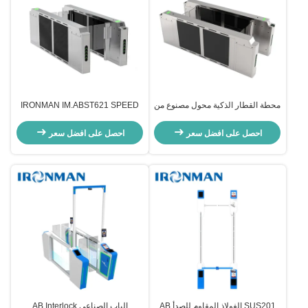
محطة القطار الذكية محول مصنوع من
IRONMAN IM.ABST621 SPEED
304 الفولاذ المقاوم للصدأ 2850 *
GATE -- القوة الثقيلة
200 * 985mm
احصل على افضل سعر
احصل على افضل سعر
SUS201 الفولاذ المقاوم للصدأ AB
الباب الصناعي AB Interlock