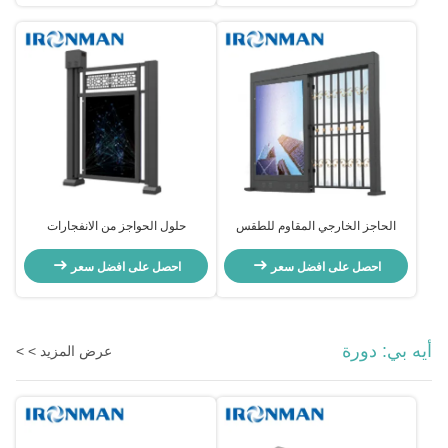
الحاجز الخارجي المقاوم للطقس
حلول الحواجز من الانفجارات
يحمي من الظروف الجوية القاسية
للمطارات والموانئ تعزز الأمن
والراحة
احصل على افضل سعر
احصل على افضل سعر
أيه بي: دورة
عرض المزيد > >