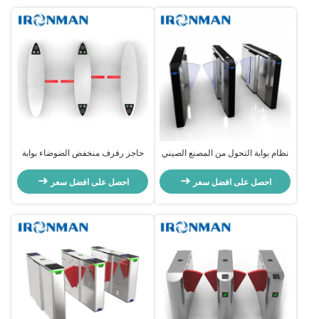
نظام بوابة التحول من المصنع الصيني
حاجز رفرف منخفض الضوضاء بوابة
المباشر
الباب الدوار SUS304 مع وظيفة إنذار
الصوت / الضوء
احصل على افضل سعر
احصل على افضل سعر