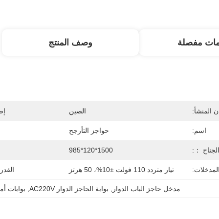
مات مفصلة
وصف المنتج
 المنشأ:
الصين
إص
اسم:
حواجز التأرجح
الجناح ：:
1500*120*985
ا
لمدخلات:
تيار متردد 110 فولت ±10%، 50 هرتز
القدر
مدخل حاجز الباب الدوار
, 
بوابة الحاجز الدوار AC220V
, 
بوابات أم