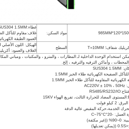
غطاء:AISI SUS304 1.5MM
1500*120*9
مواد السكن:
غلاف:مقاوم للتآكل الصفيح
العمود:الطبقة الكهربائية 
الهيكل: اللون الأصلي ل
ريليك شفاف؛ T=10MM
السطح
الغلاف والعمود: أكريليك 
كن استخدام الوحدة الداخلية لـ:المطارات ، والمترو ، والمكتبات ، ومباني المكات
لمحطات ، وأماكن الترفيه والترفيه ، إلخ.
SUS304 
آكل الصفيحة الكهربائية طلاء الخبز 1.5MM
الكهربائية المقاومة للتآكل طلاء الخبز 1.5MM
AC220
RS485/RS
 كيلو فولت
رك الخدمة،حركة المقبض عالية الدقة
ل: -20°C~75°C
ير مكثفة)
لها)