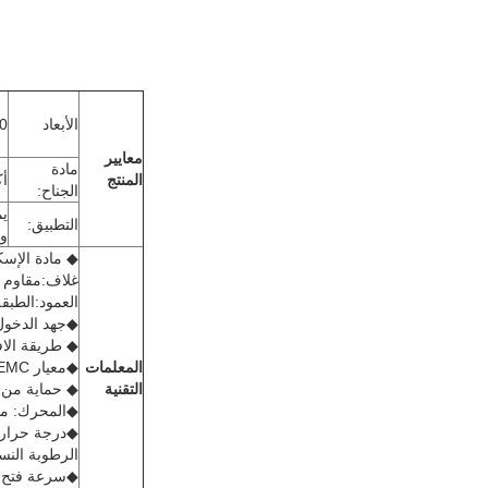
الأبعاد
85MM
معايير
مادة
المنتج
أك
الجناح:
يم
التطبيق:
وا
◆ مادة الإسكان: 1.5MM
غلاف:مقاوم للت
العمود:الطبقة 
◆جهد الدخول: V ± 10% ، 50Hz
◆ طريقة الافتتاح:232/IO
المعلمات
◆معيار EMC:المستوى المضاد للحرارة الثالث، تفريغ الهواء 15KV
التقنية
◆ حماية من البرق: 2
◆المحرك: مح
◆درجة حرارة العم
الرطوبة النسبية: 0~90% ((غ
◆سرعة فتح:<0.5S ((يمكن تعدي