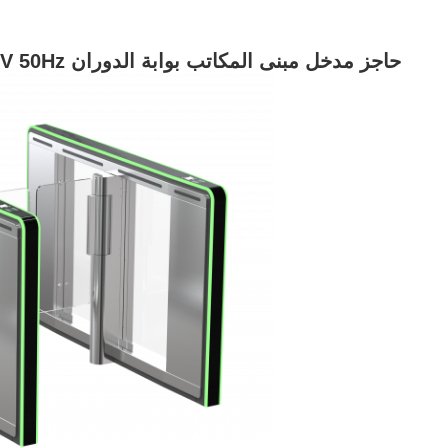
حاجز مدخل مبنى المكاتب بوابة الدوران AC220V 50Hz مكافحة التداخل