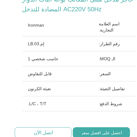
AC220V 50Hz المضادة للتدخل
اسم العلامة
Ironman
التجارية:
رقم الطراز:
إم.LB.03
الـ MOQ:
حاسب شخصي 1
السعر:
قابل للتفاوض
تفاصيل التعبئة:
تعبئة الكرتون
شروط الدفع:
L/C ، T/T.
اتصل الآن
احصل على افضل سعر