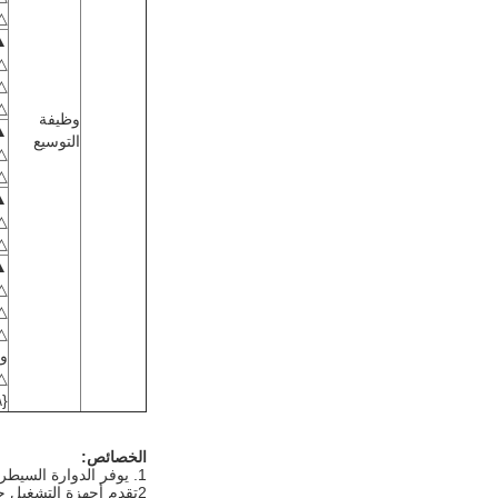
△ا
▲م
△ا
△ 
△ل
وظيفة
▲ر
التوسيع
△ 
△ 
▲ 
△ 
△ا
▲
△م
△ا
△ا
وا
△ا
{\pos (190,230) }الممر محظور، بطاقة التمرير الثنائية الإتجاه غير صالحة، والب
الخصائص:
1. يوفر الدوارة السيطرة على الوصول بسلاسة وفعالية من خلال التشغيل الأساسي،وتمنع أيضا دخول غير قانوني وخارج..
2تقدم أجهزة التشغيل ح