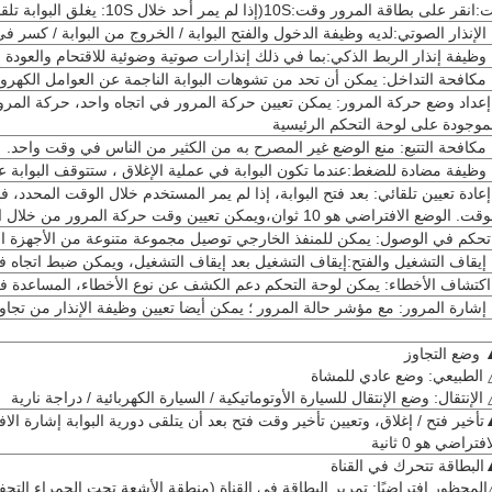
قت:10S(إذا لم يمر أحد خلال 10S: يغلق البوابة تلقائيًا ، ويمكن ضبط الوقت حسب الحاجة)
الإنذار الصوتي:لديه وظيفة الدخول والفتح البوابة / الخروج من البوابة / كسر
وظيفة إنذار الربط الذكي:بما في ذلك إنذارات صوتية وضوئية للاقتحام والعودة 
مكافحة التداخل: يمكن أن تحد من تشوهات البوابة الناجمة عن العوامل الكهرو
عداد وضع حركة المرور: يمكن تعيين حركة المرور في اتجاه واحد، حركة المرور
موجودة على لوحة التحكم الرئيسية
مكافحة التتبع: منع الوضع غير المصرح به من الكثير من الناس في وقت واحد.
وظيفة مضادة للضغط:عندما تكون البوابة في عملية الإغلاق ، ستتوقف البوابة 
عادة تعيين تلقائي: بعد فتح البوابة، إذا لم يمر المستخدم خلال الوقت المحدد، 
ت. الوضع الافتراضي هو 10 ثوان،ويمكن تعيين وقت حركة المرور من خلال التبديل
حكم في الوصول: يمكن للمنفذ الخارجي توصيل مجموعة متنوعة من الأجهزة الب
إيقاف التشغيل والفتح:إيقاف التشغيل بعد إيقاف التشغيل، ويمكن ضبط اتجاه فت
كتشاف الأخطاء: يمكن لوحة التحكم دعم الكشف عن نوع الأخطاء، المساعدة في 
إشارة المرور: مع مؤشر حالة المرور ؛ يمكن أيضا تعيين وظيفة الإنذار من تجاوز
وضع التجاوز
الطبيعي: وضع عادي للمشاة
الإنتقال: وضع الإنتقال للسيارة الأوتوماتيكية / السيارة الكهربائية / دراجة نارية
أخير فتح / إغلاق، وتعيين تأخير وقت فتح بعد أن يتلقى دورية البوابة إشارة الاف
افتراضي هو 0 ثانية
لبطاقة تتحرك في القناة
لمحظور افتراضيًا: تمرير البطاقة في القناة (منطقة الأشعة تحت الحمراء التحف