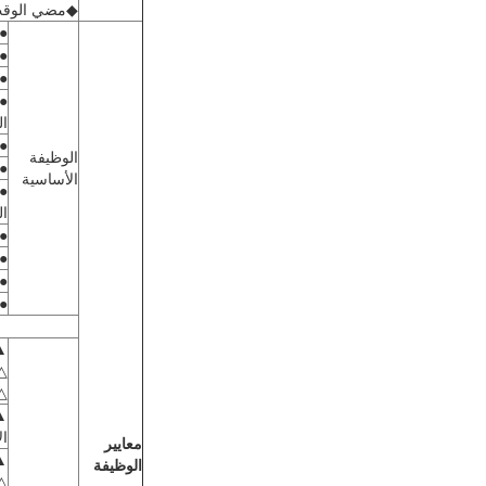
◆مضي الوقت:انقر على بطاقة المرور و
● 
● 
● 
●إ
ال
● 
الوظيفة
● 
الأساسية
●إ
الوق
●ت
● 
●ا
● 
▲ 
△ 
△ 
▲ت
ال
معايير
▲ا
الوظيفة
△ا