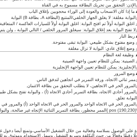
لإذن: التحقق من تحريك البطاقة مسموح به في القناة
ا إذا كان الانسحاب والعودة إلى الوراء محجوبين بإغلاق الباب
لبوابة مغلقة: لا يغلق الجهاز الخلفي/المتتبع (البطاقة A، بطاقة B) البوابة
اغلق البوابة أولاً ثم افتح البوابة: اغلق البوابة أولاً للسيارات العاكسة / المتعاقب
ا تفتح البوابة بعد إغلاق البوابة: سيغلق المرور الخلفي / التالي البوابة ، ولن يتم
بط النار
وضع مفتوح بشكل طبيعي: البوابة تبقى مفتوحة.
وضع إغلاق عادي: البوابة لا تزال مغلقة
وظيفة لغة النظام
الصينية: يمكن للنظام تعيين واجهة الصينية
لإنجليزية: يمكن للنظام تعيين الواجهة الإنجليزية
وضع المرور
مر ثنائي الاتجاه، ورقة التمرير في اتجاهين لتدفق الناس.
لمرور الحر في الاتجاهين، لا يتطلب التحقق من بطاقة الائتمان.
لمرور أحادي الاتجاه، بطاقة التمرير أحادي الاتجاه (أ) ، والبوابة تفتح بشكل ط
لبوابة تغلق.
لمرور الحر في الاتجاه الواحد والمرور الحر في الاتجاه الواحد (أ) والمرور في
وابة تدخل حالة القفل.
لًا دقيقًا وفعالًا من حيث التكلفة وسريع التشغيل وسهل الاستخدام وموثوق به ل