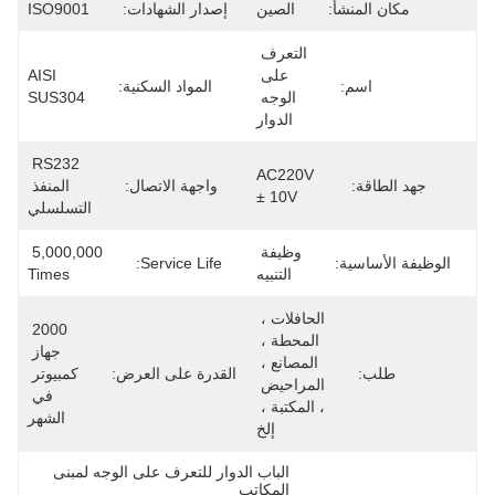
مكان المنشأ:
الصين
إصدار الشهادات:
ISO9001
التعرف 
على 
AISI 
اسم:
المواد السكنية:
الوجه 
SUS304
الدوار
RS232 
AC220V 
جهد الطاقة:
واجهة الاتصال:
المنفذ 
± 10V
التسلسلي
وظيفة 
5,000,000 
الوظيفة الأساسية:
Service Life:
التنبيه
Times
الحافلات ، 
2000 
المحطة ، 
جهاز 
المصانع ، 
طلب:
القدرة على العرض:
كمبيوتر 
المراحيض 
في 
، المكتبة ، 
الشهر
إلخ
الباب الدوار للتعرف على الوجه لمبنى 
المكاتب