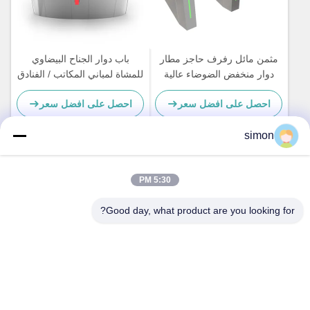
مثمن مائل رفرف حاجز مطار
باب دوار الجناح البيضاوي
دوار منخفض الضوضاء عالية
للمشاة لمباني المكاتب / الفنادق
السرعة بوابة
احصل على افضل سعر
احصل على افضل سعر
simon
اتصل سريعًا
5:30 PM
Good day, what product are you looking for?
العنوان
رقم 11 ، طريق Lingwu الصناعي ، شارع Guanlan ، مقاطعة
Longhua ، Shenzhen
الهاتف
86-13242038857