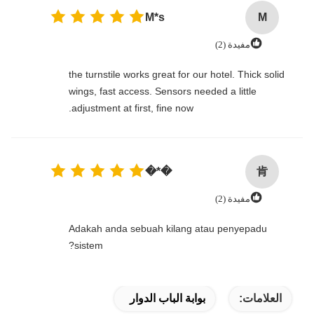
M*s
M
مفيدة (2)
the turnstile works great for our hotel. Thick solid
wings, fast access. Sensors needed a little
adjustment at first, fine now.
肯
�*�
مفيدة (2)
Adakah anda sebuah kilang atau penyepadu
sistem?
العلامات:
بوابة الباب الدوار