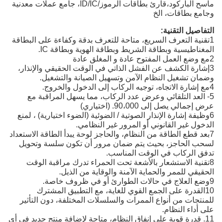
ماسح الباركود،قارئ بطاقات الرموز/ID/IC، جامع عملات معدنية
وجامع بطاقات، الخ
التفاصيل التقنية:
1تقنية التعرف السريع، متاحة للتعرف بدقة وكفاءة على البطاقة
المغناطيسية وبطاقة الشريط وبطاقة الهوية وبطاقة IC.
2مع وضع العمل المفتوح عادة و المغلق عادة
3إشارة الكشف عن الفشل الذاتي في الوقت الحقيقي والإنذار،
وضمان تشغيل النظام الآمن وتسهيل الصيانة والتشغيل.
4مع إشارة الاتجاه، توجيه الركاب إلى الدخول والخروج.
5- العد التلقائي وعرض عدد الركاب، مما يسهل المراقبة مع
عرض إجمالي يصل إلى 90،000. (اختياري)
6وظيفة إشارة الإنذار الصوتية / الضوئية (الضوء اختيارية) ، لمنع
الدخول غير القانوني أو المرور غير النظامي.
7بعد قطع الطاقة من النظام، والحاجز لوحة يبدأ الطاقة الاستعداد
لسحب الحاجز، بحيث يتم ضمان مرور أن تكون سلسة وتحويل
تدفق الركاب في الوقت المناسب.
8تقنية الاستشعار بالأشعة تحت الحمراء تدرك مراقبة الوقت
الحقيقي للممر والحماية الآمنة والوقاية من الذيل.
9وضع العلاج في حالات الطوارئ أو في ظروف خاصة.
10القدرة على الجمع القوي للغاية، مع التطبيق المشترك
للمنتجات من أنواع الممرات والسلسلات المختلفة، دون التأثير
على أداء النظام.
11. قدرة قوية على إنفاق النظام، متاحة لإضافة منتج جديد في أي