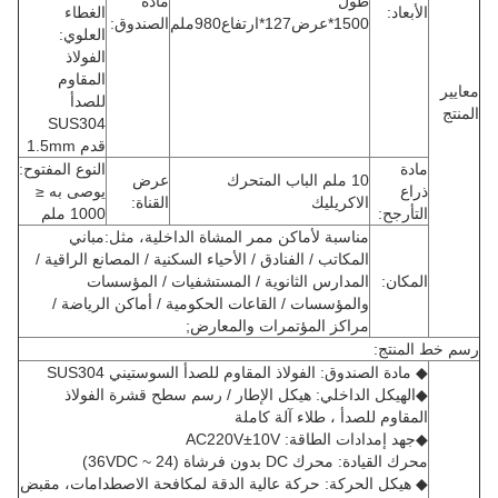
طول
مادة
اد:
الغطاء
1500*عرض127*ارتفاع980ملم
الصندوق:
العلوي:
الفولاذ
المقاوم
للصدأ
SUS304
قدم 1.5mm
النوع المفتوح:
10 ملم الباب المتحرك
عرض
يوصى به ≤
الاكريليك
القناة:
رجح:
1000 ملم
مناسبة لأماكن ممر المشاة الداخلية، مثل:مباني
المكاتب / الفنادق / الأحياء السكنية / المصانع الراقية /
ان:
المدارس الثانوية / المستشفيات / المؤسسات
والمؤسسات / القاعات الحكومية / أماكن الرياضة /
مراكز المؤتمرات والمعارض;
نتج:
دة الصندوق: الفولاذ المقاوم للصدأ السوستيني SUS304
يكل الداخلي: هيكل الإطار / رسم سطح قشرة الفولاذ
اوم للصدأ ، طلاء آلة كاملة
إمدادات الطاقة: AC220V±10V
يادة: محرك DC بدون فرشاة (24 ~ 36VDC)
كل الحركة: حركة عالية الدقة لمكافحة الاصطدامات، مقبض