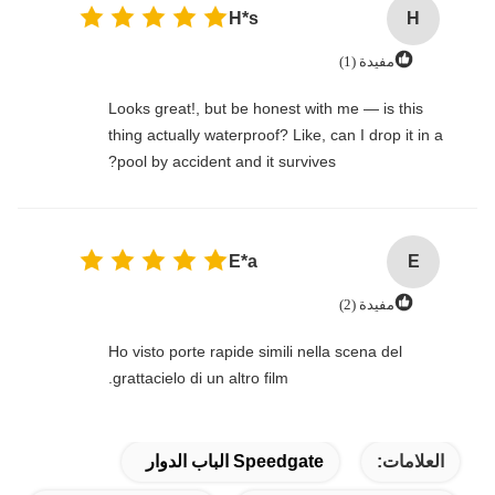
H*s
مفيدة (1)
Looks great!, but be honest with me — is t
thing actually waterproof? Like, can I drop 
pool by accident and it survives?
E*a
مفيدة (2)
Ho visto porte rapide simili nella scena del
grattacielo di un altro film.
ات:
Speedgate الباب الدوار