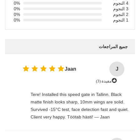
0%
0%
0%
0%
مراجعات
Jaan
مفيدة (3)
Tere! Installed this speed gate in Tallinn. 
matte finish looks sharp, 10mm wings are 
Survived -15°C test, face detection fast an
Client very happy. Töötab hästi! — Jaan