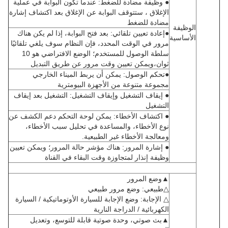
● وظيفة مضادة للضغط: عندما تكون البوابة في عملية
الإغلاق ، ستتوقف البوابة عن الإغلاق بعد اكتشاف إشارة
مضادة للضغط
يفة
●إعادة تعيين تلقائي: بعد فتح البوابة، إذا لم يكن هناك
اسية
مرور في الوقت المحدد، فإن النظام سوف يلغي تلقائيًا
سلطة الوصول للمستخدم؛ الوضع الافتراضي هو 10
ثوان،ويمكن تعيين وقت مرور عن طريق التبديل
●تحكم الوصول: يمكن أن يربط الميناء الخارجي
مجموعة متنوعة من الأجهزة البيومترية
● إيقاف التشغيل وإيقاف التشغيل: التشغيل بعد إيقاف
التشغيل
● اكتشاف الأخطاء: يمكن لوحة التحكم دعم الكشف عن
نوع الأخطاء، والمساعدة في تحليل سبب الأخطاء،
ومعالجة الأخطاء غير الطبيعية.
● إشارة المرور: هناك مؤشر حالة المرور؛ ويمكن تعيين
وظيفة إنذار لمتجاوزة وقت البقاء في القناة
▲وضع المرور
△طبيعي: وضع مرور طبيعي
△ الإجابة: وضع الإجابة للسيارة الأوتوماتيكية / السيارة
الكهربائية / الدراجة النارية
▲بث صوتي، وحدة صوتية قابلة للتوسع، وتعديل