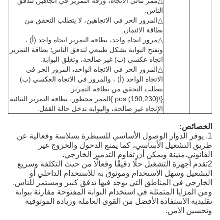
△ممر ثنائي الاتجاه، ورقة التمرير في اتجاهين لتدفق
الناس.
△المرور الحر في الاتجاهين، لا يتطلب التحقق من
بطاقة الائتمان.
△مرور اتجاه واحد، بطاقة التمرير اتجاه واحد (أ) ،
وتفتح البوابة بشكل طبيعي لتدفق الناس؛ بطاقة التمرير
اتجاه عكسي (ب) غير صالحة، وتغلق البوابة.
△المرور الحر في الاتجاه الواحد، المرور الحر في
الاتجاه الواحد (أ) ، والمرور في الاتجاه العكسي (ب)
يتطلب التحقق من بطاقة التمرير.
{\pos (190,230) }الممر محظور، بطاقة التمرير الثنائية
الإتجاه غير صالحة، والبوابة تدخل حالة القفل.
لدوار الوصول الأساسي للسيطرة بسلاسة وفعالية عن
يل الأساسي، كما يمنع الدخول والخروج غير
ينة ويمكن أن تقاوم التدمير الخارجي.
زة التشغيل حلًا دقيقًا وفعالًا من حيث التكلفة وسريع
هل الاستخدام وموثوق به للاستخدام الداخلي أو
 المناطق التي يوجد فيها تدفق كبير ومستمر للناس.
 المتمثلة في استخدام البوابة المفتوحة مقارنة ببوابة
ستفادة الأفضل من القوى العاملة وزيادة الموثوقية
من.