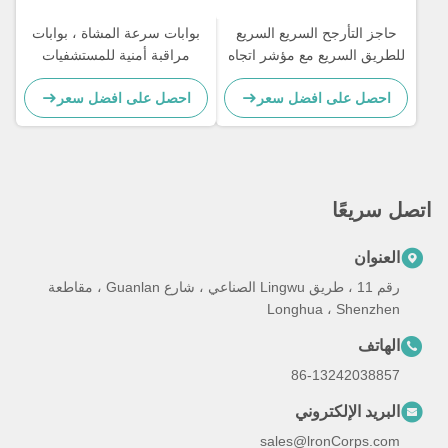
لتأرجح السريع السريع
بوابات سرعة المشاة ، بوابات
السريع مع مؤشر اتجاه
مراقبة أمنية للمستشفيات
 على افضل سعر
احصل على افضل سعر
عًا
ن
رقم 11 ، طريق Lingwu الصناعي ، شارع Guanlan ، مقاطعة
Longhua ، She
ف
86-132420
 الإلكتروني
sales@lronCorp