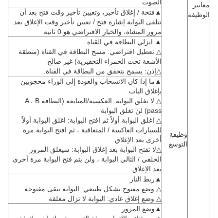
الصوت
▲فتحة / إغلاق تأخير، وتعيين تأخير وقت فتح بعد أن
تتلقى البوابة إشارة فتح / تعيين تأخير وقت الإغلاق بعد
مرور المشاة، والخيار الافتراضي هو 0 ثانية
▲ انزلي البطاقة في القناة
△ تعطيل افتراضي: مسح البطاقة في القناة (منطقة
الأشعة تحت الحمراء التحفيزية) غير صالح
△إذن: يسمح بتحقق من البطاقة في القناة.
▲ما إذا كان الانسحاب والعودة إلى الوراء محجوبين
بإغلاق الباب
△ لا تغلق البوابة: العكسية/المتابعة (البطاقة A ، B
pass) لن تغلق البوابة
△ اغلق البوابة أولاً ثم افتح البوابة: اغلق البوابة أولاً
للسيارات العاكسة / المتعاقبة ، ثم افتح البوابة مرة
فة
أخرى بعد الإغلاق
سع
△لا تفتح البوابة بعد إغلاق البوابة: سيغلق المرور
الخلفي / التالي البوابة ، ولن يتم فتح البوابة مرة أخرى
بعد الإغلاق
▲ربط النار
△ وضع مفتوح بشكل طبيعي: البوابة تبقى مفتوحة
△ وضع إغلاق عادي: البوابة لا تزال مغلقة
▲وضع المرور