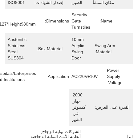
كان المنشأ:
الصين
إصدار الشهادات:
ISO9001
Security 
Length 
Dimensions:
Gate 
Name:
1500*Width127*Height980mm
Turnstiles
Austenitic 
10mm 
Stainless 
Acrylic 
Swing A
Box Material:
Steel 
Swing 
Material:
SUS304
Door
Po
Hospitals/enterprises 
Application:
AC220V±10V
Su
And Institutions
Vo
2000 
جهاز 
ى العرض:
كمبيوتر 
في 
الشهر
الشركات بوابة الزجاج
, 
أنظمة الأمن البوابة الزجاجية
, 