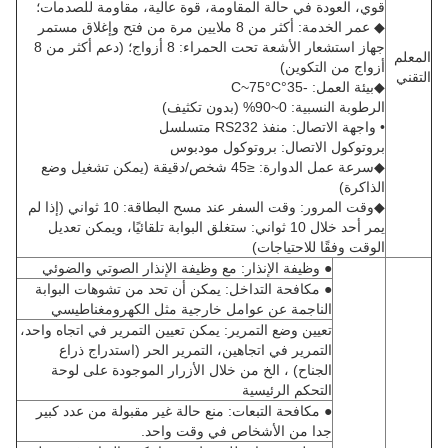
 العودة في حالة المقاومة، قوة عالية، مقاومة للصدمات؛
خدمة: أكثر من 8 ملايين مرة من فتح وإغلاق مستمر
جهاز استشعار الأشعة تحت الحمراء: 8 أزواج؛ (دعم أكثر من 8
ج من التكوين)
العمل: -35°C~75°C
النسبية: 0~90% (بدون تكثيف)
ة الاتصال: منفذ RS232 متسلسل
وكول الاتصال: بروتوكول مودبوس
◆سرعة عمل الدوارة: ≤45 شخص/دقيقة (يمكن تشغيل وضع
كرة)
◆وقت المرور: وقت السفر عند مسح البطاقة: 10 ثواني (إذا لم
يمر أحد خلال 10 ثواني: ستغلق البوابة تلقائيًا، ويمكن تعديل
ت وفقًا للاحتياجات)
● وظيفة الإنذار: مع وظيفة الإنذار الصوتي والضوئي
● مكافحة التداخل: يمكن أن تحد من تشوهات البوابة
الناجمة عن عوامل خارجية مثل الكهرومغناطيسي
تعيين وضع التمرير: يمكن تعيين التمرير في اتجاه واحد،
التمرير في اتجاهين، التمرير الحر (استدراج ذراع
الجناح) ، الخ من خلال الأزرار الموجودة على لوحة
التحكم الرئيسية
● مكافحة التبعات: منع حالة غير مقبولة من عدد كبير
جدا من الأشخاص في وقت واحد.