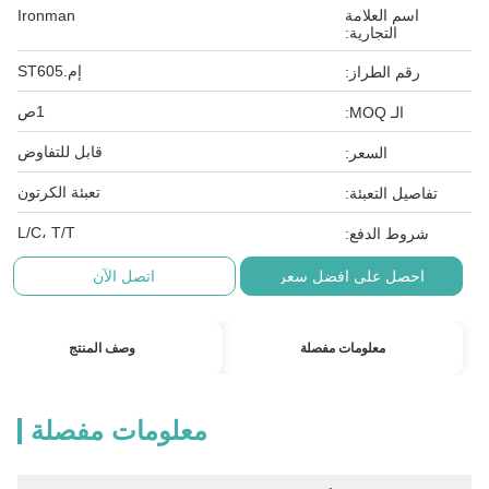
العلامة
Ironman
التجارية:
إم.ST605
الطراز:
1ص
 MOQ:
قابل للتفاوض
السعر:
تعبئة الكرتون
التعبئة:
L/C، T/T
 الدفع:
 على افضل سعر
اتصل الآن
معلومات مفصلة
وصف المنتج
معلومات مفصلة