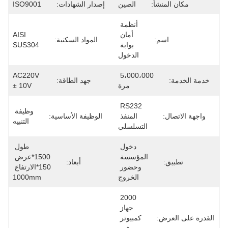
مكان المنشأ:
الصين
إصدار الشهادات:
ISO9001
أنظمة 
أمان 
AISI 
اسم:
المواد السكنية:
بوابة 
SUS304
الدخول
AC220V 
5،000،000 
خدمة الخدمة:
جهد الطاقة:
مرة
± 10V
RS232 
وظيفة 
واجهة الاتصال:
المنفذ 
الوظيفة الأساسية:
التنبيه
التسلسلي
دخول 
طول 
المؤسسة 
1500*عرض 
تطبيق:
أبعاد:
وحضور 
150*الارتفاع 
الخروج
1000mm
2000 
جهاز 
القدرة على العرض:
كمبيوتر 