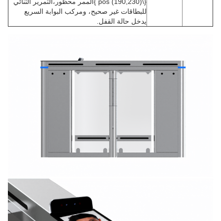
{\pos (190,230) }الممر محظور،التمرير الثنائي
للبطاقات غير صحيح، ومركب البوابة السريع
يدخل حالة القفل.