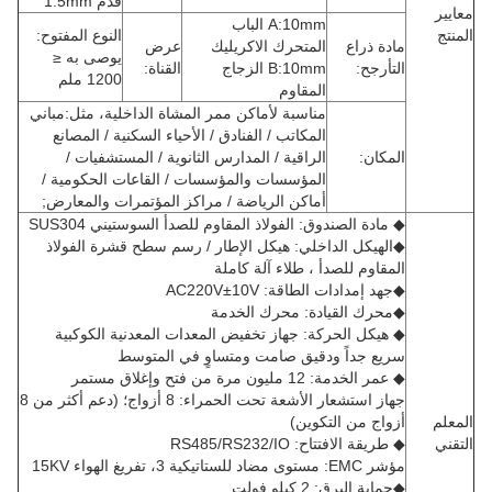
قدم 1.5mm
معايير
A:10mm الباب
المنتج
النوع المفتوح:
مادة ذراع
المتحرك الاكريليك
عرض
يوصى به ≤
التأرجح:
B:10mm الزجاج
القناة:
1200 ملم
المقاوم
مناسبة لأماكن ممر المشاة الداخلية، مثل:مباني
المكاتب / الفنادق / الأحياء السكنية / المصانع
المكان:
الراقية / المدارس الثانوية / المستشفيات /
المؤسسات والمؤسسات / القاعات الحكومية /
أماكن الرياضة / مراكز المؤتمرات والمعارض;
◆ مادة الصندوق: الفولاذ المقاوم للصدأ السوستيني SUS304
◆الهيكل الداخلي: هيكل الإطار / رسم سطح قشرة الفولاذ
المقاوم للصدأ ، طلاء آلة كاملة
◆جهد إمدادات الطاقة: AC220V±10V
◆محرك القيادة: محرك الخدمة
◆ هيكل الحركة: جهاز تخفيض المعدات المعدنية الكوكبية
سريع جداً ودقيق صامت ومتساوٍ في المتوسط
◆ عمر الخدمة: 12 مليون مرة من فتح وإغلاق مستمر
جهاز استشعار الأشعة تحت الحمراء: 8 أزواج؛ (دعم أكثر من 8
المعلم
أزواج من التكوين)
التقني
◆ طريقة الافتتاح: RS485/RS232/IO
مؤشر EMC: مستوى مضاد للستاتيكية 3، تفريغ الهواء 15KV
◆حماية البرق: 2 كيلو فولت