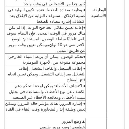
كبير جدا من الأشخاص في وقت واحد.
الوظيفة
● وظيفة مضادة للضغط: عندما تكون البوابة في
الأساسية
عملية الإغلاق ، ستتوقف البوابة عن الإغلاق بعد
اكتشاف إشارة مضادة للضغط
●إعادة تعيين تلقائي: بعد فتح البوابة، إذا لم يكن
هناك مرور في الوقت المحدد، فإن النظام سوف
يلغي تلقائيًا سلطة الوصول للمستخدم؛ الوضع
الافتراضي هو 10 ثوان،ويمكن تعيين وقت مرور
عن طريق التبديل
●تحكم الوصول: يمكن أن يربط الميناء الخارجي
مجموعة متنوعة من الأجهزة البيومترية
● إيقاف التشغيل وإيقاف التشغيل: إيقاف
التشغيل بعد إيقاف التشغيل، ويمكن تعيين اتجاه
فتح المفتاح
● اكتشاف الأخطاء: يمكن لوحة التحكم دعم
الكشف عن نوع الأخطاء، والمساعدة في تحليل
سبب الأخطاء، ومعالجة الأخطاء غير الطبيعية.
● إشارة المرور: هناك مؤشر حالة المرور؛ ويمكن
تعيين وظيفة إنذار لمتجاوزة وقت البقاء في القناة
▲وضع المرور
△طبيعي: وضع مرور طبيعي