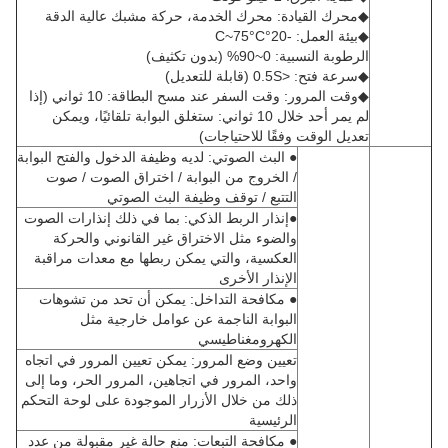
◆محرك القيادة: محرك الخدمة، حركة مشبك عالية الدقة
◆بيئة العمل: -20°C~75°C
الرطوبة النسبية: 0~90% (بدون تكثيف)
◆سرعة فتح: <0.5S (قابلة للتعديل)
◆وقت المرور: وقت السفر عند مسح البطاقة: 10 ثواني (إذا
لم يمر أحد خلال 10 ثواني: ستغلق البوابة تلقائيًا، ويمكن
تعديل الوقت وفقًا للاحتياجات)
● البث الصوتي: لديه وظيفة الدخول والفتح البوابة
/ الخروج من البوابة / اختراق الصوت / صوت
التتبع / توقف وظيفة البث الصوتي
●إنذار الربط الذكي: بما في ذلك إنذارات الصوت
والضوء مثل الاختراق غير القانوني والحركة
العكسية، والتي يمكن ربطها مع معدات مراقبة
الإنذار الأخرى
● مكافحة التداخل: يمكن أن تحد من تشوهات
البوابة الناجمة عن عوامل خارجية مثل
الكهرومغناطيسي
تعيين وضع المرور: يمكن تعيين المرور في اتجاه
واحد، المرور في اتجاهين، المرور الحر، وما إلى
ذلك من خلال الأزرار الموجودة على لوحة التحكم
الرئيسية
● مكافحة التبعات: منع حالة غير مقبولة من عدد