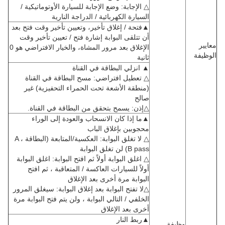
△ الإجابة: وضع الإجابة للسيارة الأوتوماتيكية /
السيارة الكهربائية / الدراجة النارية
▲فتحة / إغلاق تأخير، وتعيين تأخير وقت فتح بعد
أن تتلقى البوابة إشارة فتح / تعيين تأخير وقت
معايير
الإغلاق بعد مرور المشاة، والخيار الافتراضي هو 0
الوظيفة
ثانية
▲ انزلي البطاقة في القناة
△ تعطيل افتراضي: مسح البطاقة في القناة
(منطقة الأشعة تحت الحمراء التحفيزية) غير
صالح
△إذن: يسمح بتحقق من البطاقة في القناة.
▲ما إذا كان الانسحاب والعودة إلى الوراء
محجوبين بإغلاق الباب
△ لا تغلق البوابة: العكسية/المتابعة (البطاقة A ،
B pass) لن تغلق البوابة
△ اغلق البوابة أولاً ثم افتح البوابة: اغلق البوابة
أولاً للسيارات العاكسة / المتعاقبة ، ثم افتح
البوابة مرة أخرى بعد الإغلاق
△لا تفتح البوابة بعد إغلاق البوابة: سيغلق المرور
الخلفي / التالي البوابة ، ولن يتم فتح البوابة مرة
أخرى بعد الإغلاق
▲ربط النار
وظيفة