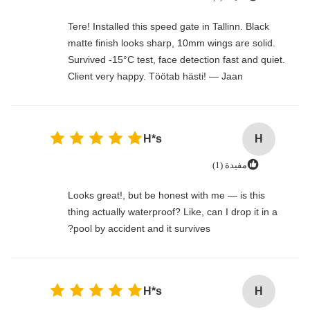
Tere! Installed this speed gate in Tallinn. Black
matte finish looks sharp, 10mm wings are solid.
Survived -15°C test, face detection fast and quiet.
Client very happy. Töötab hästi! — Jaan
H*s
H
مفيدة (1)
Looks great!, but be honest with me — is this
thing actually waterproof? Like, can I drop it in a
pool by accident and it survives?
H*s
H