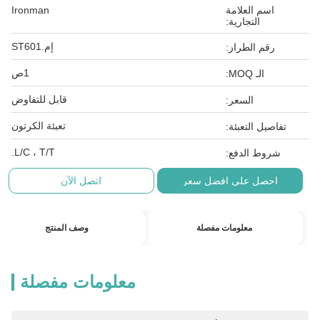
اسم العلامة
Ironman
التجارية:
إم.ST601
رقم الطراز:
1ص
الـ MOQ:
قابل للتفاوض
السعر:
تعبئة الكرتون
تفاصيل التعبئة:
L/C ، T/T.
شروط الدفع:
احصل على افضل سعر
اتصل الآن
معلومات مفصلة
وصف المنتج
معلومات مفصلة