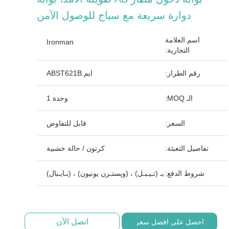
دوارة سريعة مع سياج للوصول الآمن
اسم العلامة
Ironman
التجارية:
رقم الطراز:
ايم.ABST621B
الـ MOQ:
وحدة 1
السعر:
قابل للتفاوض
تفاصيل التعبئة:
كرتون / حالة خشبية
شروط الدفع:
بـ (تـيـبـل) ، (ويستـرن يونيون) ، (بـايـبال)
اتصل الآن
احصل على افضل سعر