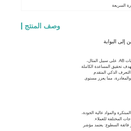
وصف المنتج
 إلى البوابة
في إدارة السجون الحديثة، مع التقدم المستمر للتكنولوجيا، تم إدخال الوسائل الرقمية تدريجياً لإدارة بوابات AB. على سبيل المثال،
ء’، بهدف تحقيق المساعدة الكاملة
. من خلال دمج التعرف الذكي المتقدم
ة والمغادرة، مما يعزز مستوى
وع من التكنولوجيا المبتكرة والمواد عالية الجودة،
ات المختلفة للعملاء.
شارة مرور فائقة السطوع: يعتمد مؤشر