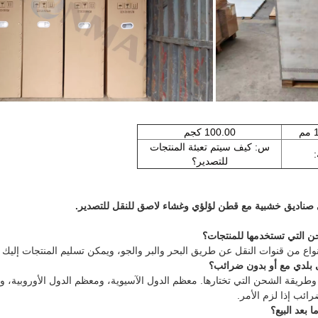
100.00 كجم
س: كيف سيتم تعبئة المنتجات
:
للتصدير؟
في صناديق خشبية مع قطن لؤلؤي وغشاء لاصق للنقل للتصدير.
 التي تستخدمها للمنتجات؟
نواع من قنوات النقل عن طريق البحر والبر والجو، ويمكن تسليم المنتجات إليك
 بلدي مع أو بدون ضرائب؟
وطريقة الشحن التي تختارها. معظم الدول الآسيوية، ومعظم الدول الأوروبية، والو
ئب إذا لزم الأمر.
بعد البيع؟