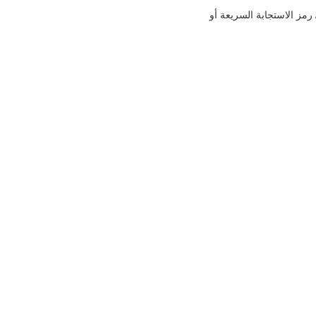
إلى الوجه، والحرارة، و RFID / بصمات الأصابع / رمز الاستجابة السريعة أو