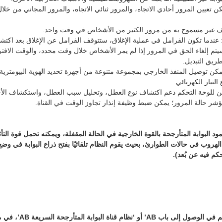
ن تعيين المرور أحادي الاتجاه، والمرور ثنائي الاتجاه، والمرور المجاني من خلا
وقف غير مسموح به من مرور الكثير من الأشخاص في وقت واحد.
 عندما تكون الفرامل في عملية الإغلاق، ستتوقف الفرامل عن الإغلاق بعد اكتش
يق التبديل.
كن توصيل المنفذ الخارجي بمجموعة متنوعة من أجهزة تحديد الهوية البيومترية.
 التيار الكهربائي.
ن للوحة التحكم دعم اكتشاف نوع العطل، وتحليل سبب العطل، واستكشاف الأخ
شر حالة المرور؛ يمكن ضبط وظيفة إنذار تجاوز الوقت في القناة.
ود البوابة المتأرجحة بالقوة الخارجية في الحالة المقفلة، ويمكنه تحمل قوة الت
لهروب في حالات الطوارئ، بحيث يقوم النظام تلقائيًا بفتح ذراع البوابة في و
كم فيه عن بُعد).
تسمى أيضًا ‘بوابة التحكم ف