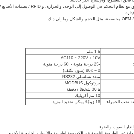
3. تكامل النظام: متوافق مع نظام التحكم في الوصول 
1.5 ملم
AC110 ~ 220V ± 10V
-25 درجة مئوية ~ 60 درجة مئوية
0 ~ 90٪ (بدون تكثف)
منفذ تسلسلي RS232
بروتوكول MODBUS
≤ 30 شخصًا / دقيقة
10 مم أكريليك
عة تحت الحمراء:
16 زوجًا؛ يمكن تحديد المزيد
 إنذار الصوت والضوء.
بوابة غير الطبيعية الناجمة عن الكهرومغناطيسية والأسباب الخارجية الأخرى.