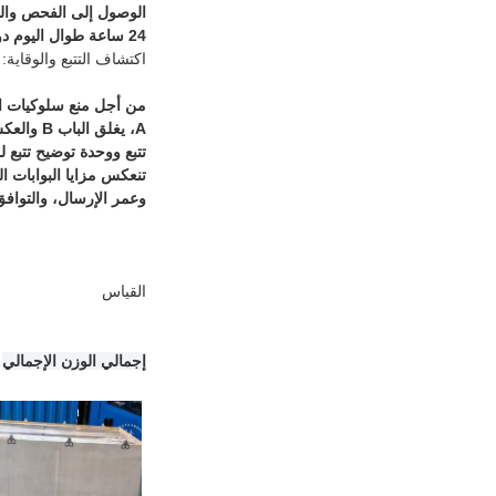
24 ساعة طوال اليوم دون مراقبة وظيفة مضادة للتتبع ومعروفة جيدًا، سواء كانت تمرير شخص واحد أو تمرير متعدد الأشخاص.
اكتشاف التتبع والوقاية:
A، يغلق
تتبع ووحدة توضيح تتبع 
تنعكس مزايا البوابات 
وعمر الإرسال، والتوافق،
القياس
إجمالي الوزن الإجمالي