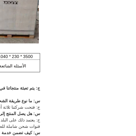
3500 * 230 * 1040 مم
الأسئلة الشائعة
ج: يتم تعبئة منتجاتنا 
س: ما نوع طريقة الشحن
ج: فتحت شركتنا ثلاثة أ
س: هل يصل المنتج إلى
ج: يعتمد ذلك على البلد 
قنوات شحن شاملة للضرا
س: كيف تضمن خدمة ما 