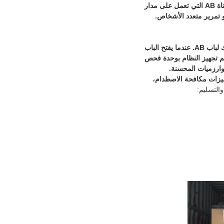
الوصول إلى الفحص والحجر الصحي والفحص الأمني، ولكنها أيضًا نوع من أنواع البوابات ذاتية الخدمة لقناة AB التي تعمل على مدار
من أجل منع سلوكيات التتبع وإقناعها بشكل فعال، يختار النظام تصميم باب متأرجح مزدوج لتأثير التشابك لباب AB. عندما يفتح الباب
، تم تجهيز النظام بوحدة فحص
وارزميات المحسنة.
يزات مكافحة الاصطدام،
والتسليم: