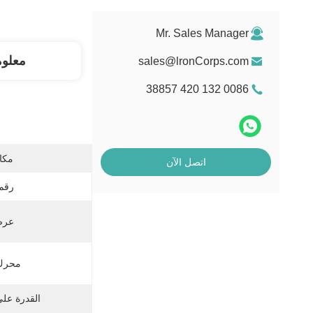
Mr. Sales Manager
معلو
sales@lronCorps.com
0086 132 420 38857
مكان
اتصل الآن
رقم 
عرض 
محرك 
القدرة عل