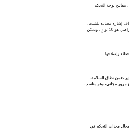
ل مفاتيح لوحة التحكم
اف إشارة مضادة للتثبيت.
• إعادة الضبط الذاتي. سيتم إلغاء الحق في المرور إذا لم يمر الأشخاص خلال وقت محدد، والوقت الافتراضي هو 10 ثوانٍ، ويمكن
طاء وإصلاحها.
أثير ضمن نطاق السلامة.
ضع مرور مجاني، وهو مناسب
ي الوصول إلى باب AB’ أو ‘نظام قناة البوابة المتأرجحة السريعة AB’، في مجال معدات التحكم في