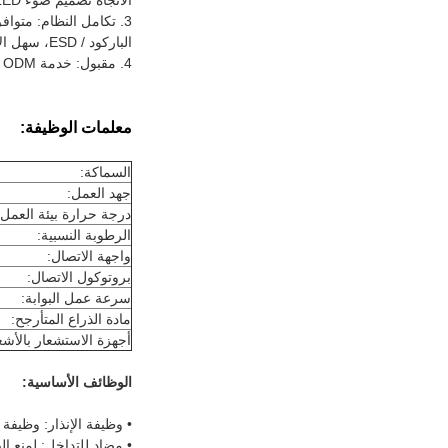
الاتجاه تصميم ضوء LED فائق السطوع، والإشارة أكثر جاذبية؛
الباركود / ESD، سهل الإدارة.
4. مقبول: خدمة OEM / ODM مخصصة، مثل الحجم والشكل وما إلى ذلك.
معلمات الوظيفة:
السماكة:
جهد العمل:
درجة حرارة بيئة العمل:
الرطوبة النسبية:
واجهة الاتصال:
بروتوكول الاتصال:
سرعة عمل البوابة:
مادة الذراع المتأرجح:
أجهزة الاستشعار بالأش
الوظائف الأساسية:
• وظيفة الإنذار: وظيفة
• مضاد للتداخل: لمنع ال