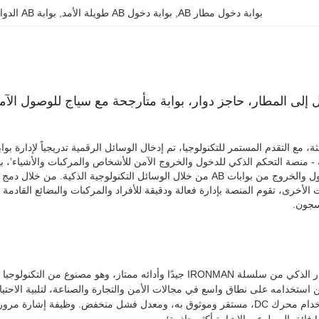
بوابة دخول مطار AB
, 
بوابة دخول AB طويلة الأمد
, 
بوابة AB الدوارة السريعة
إلى المطار، حاجز دوار، بوابة متأرجحة مع سياج للوصول الآمن
ابة AB الرقمية - منصة التحكم الذكي للدخول والخروج الآمن للأشخاص والمركبات والأشيا
لعملية التحكم في الدخول والخروج من بوابات AB من خلال الوسائل التكنولوجية الذكية
ات الأخرى، تقوم المنصة بإدارة فعالة ودقيقة للأفراد والمركبات والبضائع القادم
سجون.
1. تم تصميم الباب الدوار الذكي من سلسلة IRONMAN جيدًا وأدائه ممتاز، وهو مصن
استخدامه على نطاق واسع في مجالات الأمن والتجارة والصناعة، لتلبية الاحتياج
2. تحكم إلكتروني باستخدام محرك DC، مستقر وموثوق به، ومعدل فشل منخفض. وظيفة إ