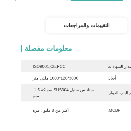
التقييمات والمراجعات
معلومات مفصلة
دار الشهادات:
ISO9001;CE;FCC
أبعاد::
3000*120*1000 مللي متر
ستانلس ستيل SUS304 سماكة 1.5 
الباب الدوار::
ملم
MCBF::
أكثر من 8 مليون مرة