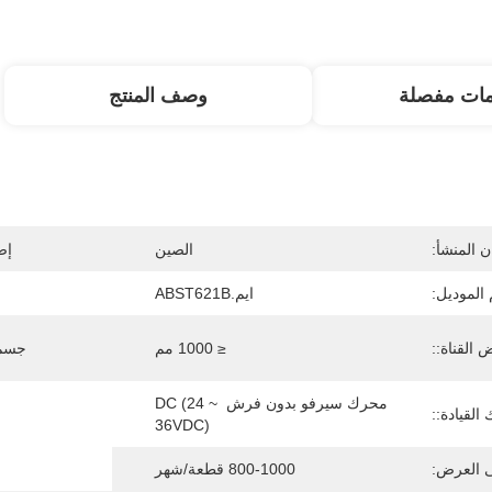
مات مفصلة
وصف المنتج
 المنشأ:
الصين
إص
الموديل:
ايم.ABST621B
القناة::
≤ 1000 مم
جسم 
محرك سيرفو بدون فرش DC (24 ~ 
القيادة::
36VDC)
ى العرض:
800-1000 قطعة/شهر