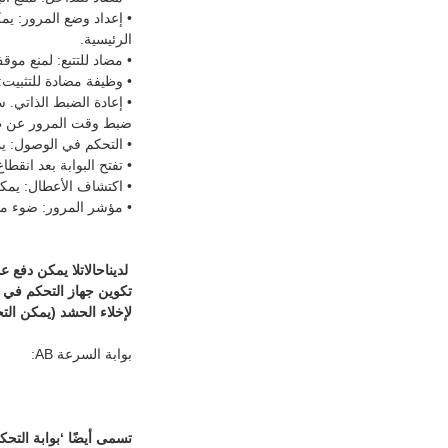
• إعداد وضع المرور: يمك
الرئيسية.
• مضاد للتتبع: لمنع م
• وظيفة مضادة للتثبيت:
ضبط وقت المرور عن طر
• التحكم في الوصول: يم
• تفتح البوابة بعد انقطاع
• اكتشاف الأعطال: يمك
• مؤشر المرور: ضوء مؤ
لدينا
حالات
لا يمكن دفع عم
تكوين جهاز التحكم في ا
لإخلاء الحشد (يمكن التح
بوابة السرعة AB: