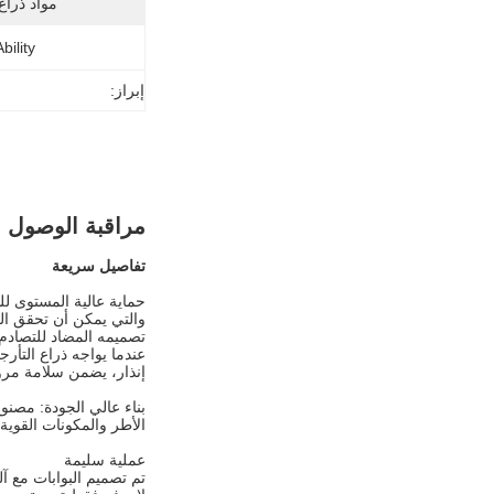
مواد ذراع
ility:
إبراز:
مراقبة الوصول ال
تفاصيل سريعة
حماية عالية المستوى للسلامة: يتم تجهيز الجها
والتي يمكن أن تحقق ا
تصميمه المضاد للتصادم
عندما يواجه ذراع التأرجح
إنذار، يضمن سلامة مرو
بناء عالي الجودة: مصنوع 
الأطر والمكونات القوية
عملية سليمة
تم تصميم البوابات مع آ