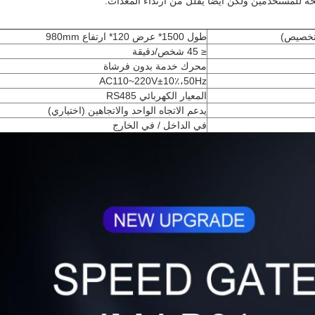
حة للمستخدمين ولكن أيضا يقلل من ارتداء المعدات.
 تخصيص)
طول 1500* عرض 120* ارتفاع 980mm
≤ 45 شخص/دقيقة
محرك خدمة بدون فرشاة
AC110~220V±10٪،50Hz
المعيار الكهربائي RS485
يدعم الاتجاه الواحد والاتجاهين (اختياري)
في الداخل / في الخارج