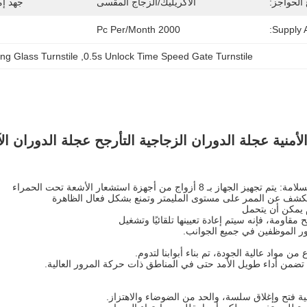
 الحواجز:
الأكريليك/الزجاج المقسى
جهد إم
2000 Pc Per/month
Supply Ab
ng Glass Turnstile
, 
0.5s Unlock Time Speed Gate Turnstile
أمنية عجلة الدوران الزجاجية التأرجح عجلة الدوران الآ
ز بـ 8 أزواج من أجهزة استشعار الأشعة تحت الحمراء
لكشف عن الممر على مستوى المليمتر وتمنع بشكل فعال الظاهرة
 يمكن أن يتحمل
 مقاومة، فإنه سيتم إعادة تعيينها تلقائيًا وتشغيل
ر الموظفين في جميع الجوانب.
من مواد عالية الجودة، تم بناء أبوابنا لتدوم.
 تضمن أداء طويل الأمد حتى في المناطق ذات حركة المرور العالية.
لية فتح وإغلاق سلسة، والحد من الضوضاء والاهتزاز.