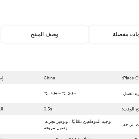
مات مفصلة
وصف المنتج
Place Of
China
إص
ة العمل:
－30 ℃～+70 ℃
ح الوقت:
0.5s
ال
توجيه الموظفين تلقائيًا ، وتوفير تجربة 
 الراحة:
وصول مريحة