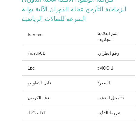
الزجاجية التأرجح عجلة الدوران الآلية بوابة
السرعة للصالات الرياضية
اسم العلامة
Ironman
التجارية:
رقم الطراز:
im.stlb01
الـ MOQ:
1pc
السعر:
قابل للتفاوض
تفاصيل التعبئة:
تعبئة الكرتون
شروط الدفع:
L/C ، T/T.