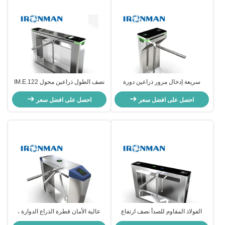
سريعة إدخال مرور ذراعين دورة
نصف الطول ذراعين محول IM.E.122
محركية المشي بوابة التحكم في
للمكتب المدرسة المنتزه السوبر
الوصول
احصل على افضل سعر
ماركت والمترو
احصل على افضل سعر
الفولاذ المقاوم للصدأ نصف ارتفاع
عالية الأمان قطرة الذراع الدوارة ،
ذراعين محول لضمان وإدارة الدخول
ثنائية الاتجاه الباب الدوار الإسكان