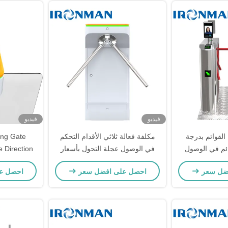
فيديو
فيديو
ة القوائم بدرجة
مكلفة فعالة ثلاثي الأقدام التحكم
ing Gate
ائم في الوصول
في الوصول عجلة التحول بأسعار
e Direction
زدحام الشديد
معقولة بوابة أمن 3 ذراع للمكاتب
rformance
ضل سعر
احصل على افضل سعر
احصل ع
المدارس صالات الألعاب الرياضية
taff Access
ومدخلات حركة المرور الكثيفة