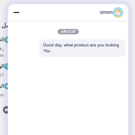
simon
رابط سريع
اتصل س
4:19 AM
مسكن
ال
Good day, what product are you looking 
معلومات عنا
for?
en
المنتجات
ال
فيديو
57
أخبار
الب
القضايا
om
اتصل بنا