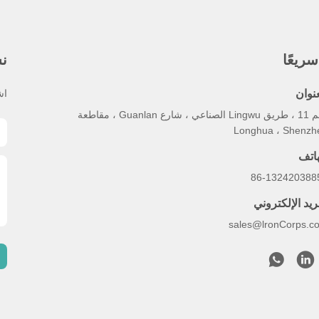
ريعًا
نش
عنوان
اش
رقم 11 ، طريق Lingwu الصناعي ، شارع Guanlan ، مقاطعة
Longhua ، Shenzh
هاتف
86-132420388
ريد الإلكتروني
sales@lronCorps.c