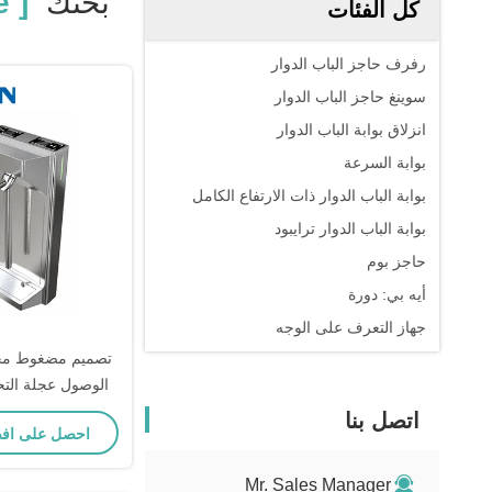
بحثك
[ Compact Access Control Turnstile Gate ]
كل الفئات
رفرف حاجز الباب الدوار
سوينغ حاجز الباب الدوار
انزلاق بوابة الباب الدوار
بوابة السرعة
بوابة الباب الدوار ذات الارتفاع الكامل
بوابة الباب الدوار ترايبود
حاجز بوم
أيه بي: دورة
جهاز التعرف على الوجه
تصميم مضغوط مح
عجلات التحول ال
اتصل بنا
احصل على اف
الريا
Mr. Sales Manager