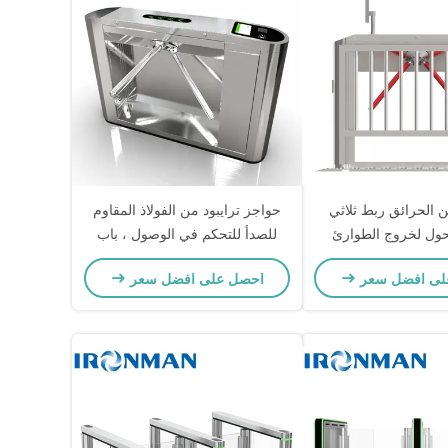
 الحرائق ربط ثلاثي
حواجز ترايبود من الفولاذ المقاوم
حول لخروج الطوارئ
للصدأ للتحكم في الوصول ، باب
ح التحكم في الوصول
دوار مغناطيسي تلقائي
لى افضل سعر
احصل على افضل سعر
كية المصانع والمراكز
التجارية