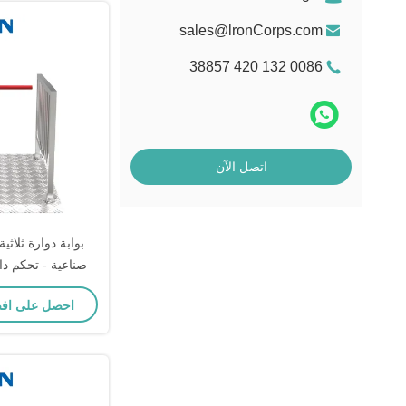
sales@lronCorps.com
0086 132 420 38857
اتصل الآن
بوابة دوارة ثلاثي
صناعية - تحكم د
للمناطق ذات الا
احصل على اف