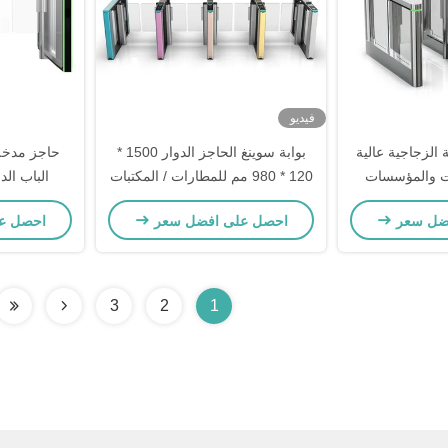
فيديو
ة الزجاجية عالية
بوابة سوينغ الحاجز الدوار 1500 *
حاجز مدخل 
ت والمؤسسات
120 * 980 مم للمطارات / المكتبات
الم
ضل سعر
احصل على افضل سعر
احصل ع
3
2
1