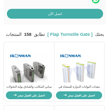
اتصل الآن
بحثك
[ Flap Turnstile Gate ]
تطابق
158
المنتجات
معدات البوابات الدوارة للمشاة في
مباني المكاتب والفنادق بوابة التحولات
الأماكن الخارجية، بوابة دوارة ذات ذراع
المنسدلة مع التعرف على الوجه رمز
دوار للبيئات النهائية
احصل على افضل سعر
QR RFID
احصل على افضل سعر