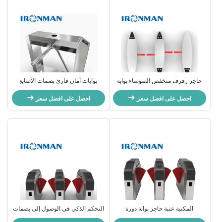
حاجز رفرف منخفض الضوضاء بوابة
بوابات أمان قارئ بصمات الأصابع
الباب الدوار SUS304 مع وظيفة إنذار
ترايبود ، بوابة حاجز رفرف RFID 30
الصوت / الضوء
احصل على افضل سعر
احصل على افضل سعر
شخصًا / دقيقة السرعة
المكتبة عتبة حاجز بوابة دورة
التحكم الذكي في الوصول إلى بصمات
الأصابع عجلة التحول مدخل عجلة