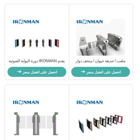
ملعب / حديقة حيوان / متحف دوار
يقدم IRONMAN دورة البوابة الضوئية
للتعرف على الوجوه مع نظام حجز
السريعة وصولًا سريعًا وآمنًا للمشاة مع
التذاكر
احصل على افضل سعر
احصل على افضل سعر
الكشف المتقدم بالأشعة تحت الحمراء
تصميمًا أنيقًا وتكاملات متعددة لمراقبة
الوصول