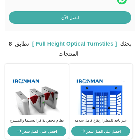
اتصل الآن
بحثك
[ Full Height Optical Turnstiles ]
تطابق
8
المنتجات
غير نافذ للمطر ارتفاع كامل سلامة
نظام فحص تذاكر السينما والمسرح
الباب الدوار بوابة الفولاذ المقاوم للصدأ
الحاجز البصري الدائم
التحكم في الوصول
احصل على افضل سعر
احصل على افضل سعر