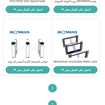
يقدم IRONMAN دورة البوابة الضوئية
IP32 RFID Slim Speed ​​Gate
السريعة وصولًا سريعًا وآمنًا للمشاة مع
Turnstile 900mm Arm للشركات
احصل على افضل سعر
الكشف المتقدم بالأشعة تحت الحمراء
والمؤسسات
احصل على افضل سعر
تصميمًا أنيقًا وتكاملات متعددة لمراقبة
الوصول
Wheelchair Accessible Wide-Lane
حواجز الحضانة الآمنة المتحركة بوابة
Swing Barrier Gate – Optical
الدوران مع قناة بصرية عرض ممر
احصل على افضل سعر
Swing Turnstile for Airports &
احصل على افضل سعر
710mm نطاق درجة الحرارة -20 ° C
60 ° C
Stadiums
1
1