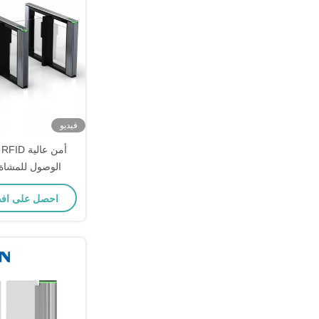
فيديو
أ
الوصول للمشاة
السر
احصل على اف