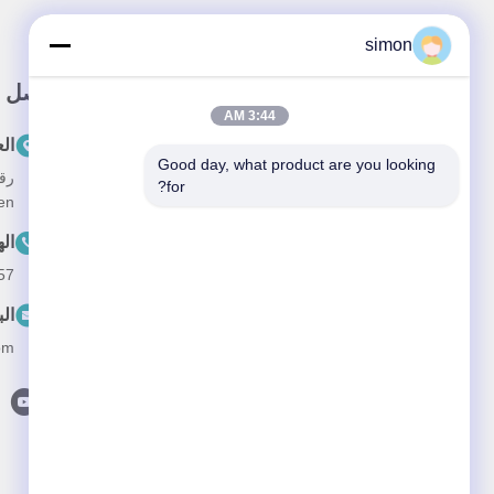
simon
رابط سريع
اتصل س
3:44 AM
مسكن
ال
Good day, what product are you looking 
معلومات عنا
for?
en
المنتجات
ال
فيديو
57
أخبار
الب
القضايا
om
اتصل بنا