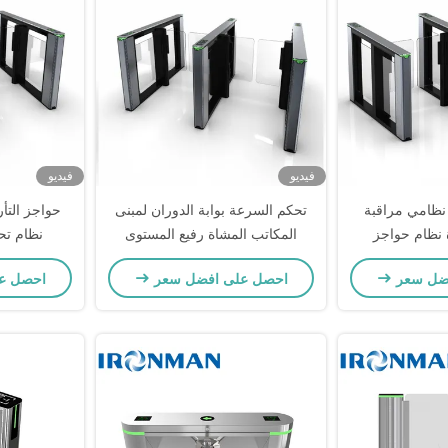
فيديو
فيديو
من عالية RFID نظامي مراقبة
تحكم السرعة بوابة الدوران لمبنى
حواجز التأر
 نظام حواجز
المكاتب المشاة رفيع المستوى
نظام تحك
عة
ضل سعر
احصل على افضل سعر
احصل ع