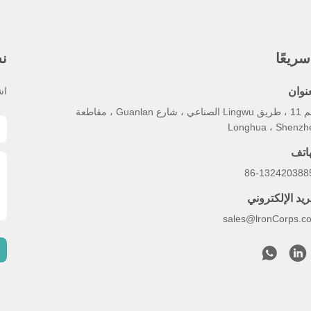
ريعًا
نش
عنوان
اش
رقم 11 ، طريق Lingwu الصناعي ، شارع Guanlan ، مقاطعة
Longhua ، Shenzh
هاتف
86-132420388
ريد الإلكتروني
sales@lronCorps.c