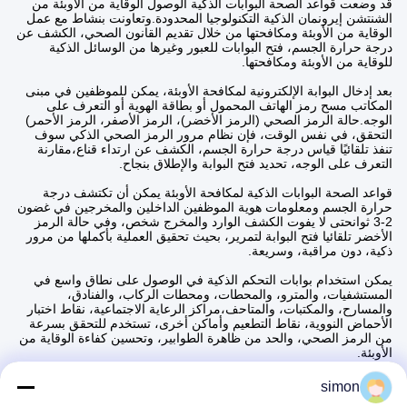
قد وضعت قواعد الصحة البوابات الذكية الوصول الوقاية من الأوبئة من
الشنتشن إيرونمان الذكية التكنولوجيا المحدودة.وتعاونت بنشاط مع عمل
الوقاية من الأوبئة ومكافحتها من خلال تقديم القانون الصحي، الكشف عن
درجة حرارة الجسم، فتح البوابات للعبور وغيرها من الوسائل الذكية
للوقاية من الأوبئة ومكافحتها.
بعد إدخال البوابة الإلكترونية لمكافحة الأوبئة، يمكن للموظفين في مبنى
المكاتب مسح رمز الهاتف المحمول أو بطاقة الهوية أو التعرف على
الوجه.حالة الرمز الصحي (الرمز الأخضر)، الرمز الأصفر، الرمز الأحمر)
التحقق، في نفس الوقت، فإن نظام مرور الرمز الصحي الذكي سوف
تنفذ تلقائيًا قياس درجة حرارة الجسم، الكشف عن ارتداء قناع،مقارنة
التعرف على الوجه، تحديد فتح البوابة والإطلاق بنجاح.
قواعد الصحة البوابات الذكية لمكافحة الأوبئة يمكن أن تكتشف درجة
حرارة الجسم ومعلومات هوية الموظفين الداخلين والمخرجين في غضون
2-3 ثوانحتى لا يفوت الكشف الوارد والمخرج شخص، وفي حالة الرمز
الأخضر تلقائيا فتح البوابة لتمرير، بحيث تحقيق العملية بأكملها من مرور
ذكية، دون مراقبة، وسريعة.
يمكن استخدام بوابات التحكم الذكية في الوصول على نطاق واسع في
المستشفيات، والمترو، والمحطات، ومحطات الركاب، والفنادق،
والمسارح، والمكتبات، والمتاحف،مراكز الرعاية الاجتماعية، نقاط اختبار
الأحماض النووية، نقاط التطعيم وأماكن أخرى، تستخدم للتحقق بسرعة
من الرمز الصحي، والحد من ظاهرة الطوابير، وتحسين كفاءة الوقاية من
الأوبئة.
simon