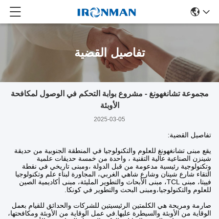
تفاصيل القضية
مجموعة تشانغهونغ - مشروع بوابة التحكم في الوصول لمكافحة
الأوبئة
2025-03-05
تفاصيل القضية:
يقع مبنى تشانغهونغ للعلوم والتكنولوجيا في المنطقة الجنوبية من حديقة
شينزن الصناعية عالية التقنية ، واحدة من خمسة حديقات علمية
وتكنولوجية رئيسية مدعومة من قبل الدولة ،ومبنى تاريخي في نقطة
التقاء شارع شينان وشارع شاهي الغربي، المجاورة لبناء علم وتكنولوجيا
فييتا، مبنى TCL، مبنى الأبحاث والتطوير المليئة، مبنى أكاديمية الصين
للعلوم والتكنولوجيا،ومبنى البحث والتطوير في كونكا.
صارمة ومريحة هي الكلمتين الرئيسيتين للشركات والحدائق للقيام بعمل
الوقاية من الأوبئة والسيطرة عليها.في عمل الوقاية من الأوبئة ومكافحتها،