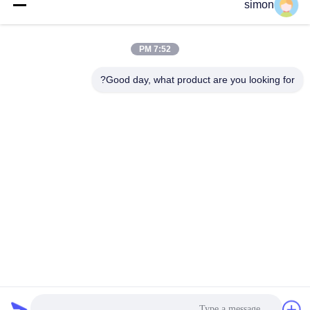
simon
outdoor waterproof performance can hold up
long-term.
7:52 PM
Good day, what product are you looking for?
Mohammad, Dhaka
M
مفيدة (3)
Assalamu alaykum, bhai jan! Ironman turnstiles
installed in Dhaka – look premium, strong build,
survived monsoon without rust. Speed smooth,
install easy, works perfectly with our card system.
Client very satisfied. Ekdom bhalo! We'll order
more for our next project. Thanks!
J*k
J
مفيدة (2)