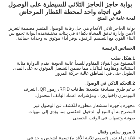
بوابة حاجز الحاجز الثلاثي للسيطرة على الوصول
في اتجاه واحد لمحطة القطار المرحاض
لمحة عامة عن المنتج
بوابة الحاجز ثلاثي الأقدام هي حل رقابة الوصول المتميز مصممة لتعزيز
الأمن وإدارة تدفق المشاة بكفاءة في بيئات مختلفةهذه البوابة تجمع بين
البناء القوي مع التصميم الرقيق، يوفر أداء موثوق به وجذابة جمالية.
الخصائص الرئيسية
1.
هيكل صلب
المصنوع من الفولاذ المقاوم للصدأ عالية الجودة، يقدم الدوارة متانة
استثنائية ومقاومة للتآكل، مما يضمن التشغيل الموثوق به على المدى
الطويل حتى في المناطق عالية حركة المرور.
2.
التحكم الذكي في الوصول
يدعم طرق مصادقة متعددة: بطاقات RFID، رموز QR، التعرف
البيومتري (اختياري) ، ومؤشرات اعتماد الهاتف المحمول.
مجهزة بأجهزة استشعار متطورة للكشف عن الوصول غير
المصرح به أو التتبع أو الدخول العكسي مما يؤدي إلى تنبيهات
صوتية وتنبيهات في الوقت الحقيقي
3.
مرور سلس وفعال
ثلاثة ذراع تدور (تصميم ثلاثية الأقدام) تسمح لشخص واحد في