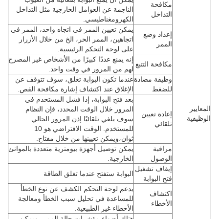
مكافحة
الناجمة عن العوامل الخارجية مثل التداخل
التداخل
الكهرومغناطيسي.
يمكن تعيين الممر في اتجاه واحد، الممر في
إعداد وضع
اتجاهين، الممر الحر، الخ من خلال الأزرار
الممر
على لوحة التحكم الرئيسية.
إنه يمنع عددًا كبيرًا من الأشخاص غير المصرح
مكافحة التتبع
لهم من المرور في وقت واحد.
وظيفة مضادة
عندما تكون البوابة تغلق، سوف تتوقف عن
للضغط
الإغلاق عند اكتشاف إشارة مكافحة القص.
بعد فتح البوابة، إذا فشل المستخدم في
المعايير
المرور خلال الوقت المحدد، فإن النظام
إعادة تعيين
الوظيفية
سوف يلغي تلقائيًا إذن المرور الحالي
تلقائي
للمستخدم. الوقت الافتراضي هو 10
ثوان،ويمكن تعيينها من خلال مفتاح.
مراقبة
يمكن توصيل أجهزة بيومترية متعددة بالموانئ
الوصول
الخارجية.
إيقاف تشغيل
البوابة ستفتح عندما تغلق الطاقة
فتح البوابة
يدعم لوحة التحكم الكشف عن نوع الخطأ
اكتشاف
للمساعدة في تحليل سبب الخطأ ومعالجة
الأخطاء
الأخطاء غير الطبيعية.
هناك أضواء مؤشرات حالة الممر، ويمكن