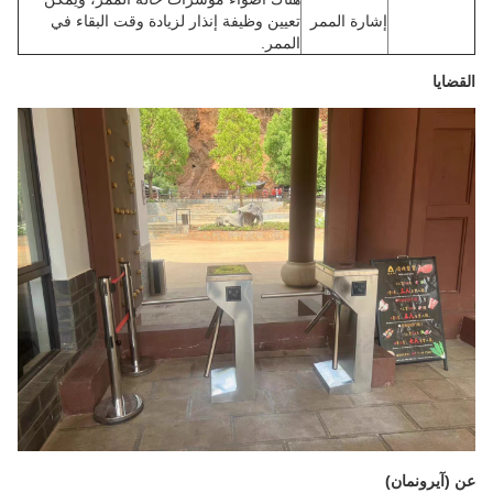
إشارة الممر
تعيين وظيفة إنذار لزيادة وقت البقاء في
الممر.
القضايا
عن (آيرونمان)