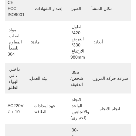
CE; 
مكان المنشأ:
الصين
إصدار الشهادات:
FCC; 
ISO9001
الطول 
مواد 
420* 
الصلب 
العرض 
أبعاد:
مادة:
المقاوم 
330* 
للصدأ 
الارتفاع 
304
980mm
داخلي 
≤35 
، في 
سرعة حركة المرور:
شخص/
بيئة العمل:
الهواء 
الدقيقة
الطلق
الاتجاه 
الواحد 
جهد إمدادات
AC220V 
اتجاه الاتجاه:
والاتجاهين 
الطاقة:
± 10 ٪
(اختياري)
-30 