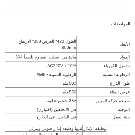
المواصفات
الطول 420* العرض 330* الارتفاع
الأبعاد
980mm
المواد
مادة من الصلب المقاوم للصدأ 304
تشغيل الكهرباء
AC220V ± 10%
الرطوبة النسبية
الرطوبة النسبية ≤95%
طول الذراع
500ملم
عرض القناة
550ملم
سرعة حركة المرور
≤35 شخص/دقيقة
التوجيه
في الاتجاهين (اختياري)
بيئة العمل
في الداخل، في الخارج
وظيفة الإنذار
لديها وظيفة إنذار صوتي ومرئي
يمكن أن يمنع البوابة بفعالية من العيوب