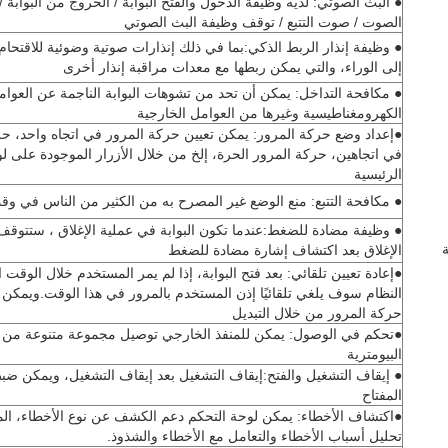
● البث الصوتي: لديه وظيفة الدخول والفتح البوابة / الخروج من البوابة
الصوت / صوت التتبع / توقف وظيفة البث الصوتي
● وظيفة إنذار الربط الذكي:بما في ذلك إنذارات صوتية وضوئية للاقتحام 
إلى الوراء، والتي يمكن ربطها مع معدات مراقبة إنذار أخرى
● مكافحة التداخل: يمكن أن تحد من تشوهات البوابة الناجمة عن العوام
الكهرومغناطيسية وغيرها من العوامل الخارجية
●إعداد وضع حركة المرور: يمكن تعيين حركة المرور في اتجاه واحد، حر
في اتجاهين، حركة المرور الحرة، إلخ من خلال الأزرار الموجودة على ل
الرئيسية
● مكافحة التتبع: منع الوضع غير المصرح به من الكثير من الناس في وق
● وظيفة مضادة للضغط:عندما تكون البوابة في عملية الإغلاق ، ستتوقف 
الإغلاق بعد اكتشاف إشارة مضادة للضغط
●إعادة تعيين تلقائي: بعد فتح البوابة، إذا لم يمر المستخدم خلال الوقت 
النظام سوف يلغي تلقائيًا إذن المستخدم بالمرور في هذا الوقت.ويمكن
حركة المرور من خلال التبديل
●تحكم في الوصول: يمكن للمنفذ الخارجي توصيل مجموعة متنوعة من ا
البيومترية
● إيقاف التشغيل والفتح:إيقاف التشغيل بعد إيقاف التشغيل، ويمكن ضبط
المفتاح
●اكتشاف الأخطاء: يمكن لوحة التحكم دعم الكشف عن نوع الأخطاء، ال
تحليل أسباب الأخطاء والتعامل مع الأخطاء والشذوذ.