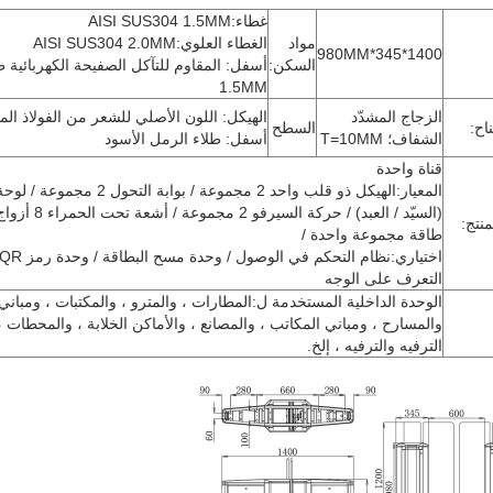
غطاء:AISI SUS304 1.5MM
مواد
الغطاء العلوي:AISI SUS304 2.0MM
1400*345*980MM
السكن:
أسفل: المقاوم للتآكل الصفيحة الكهربائية ط
1.5MM
الزجاج المشدّد
الهيكل: اللون الأصلي للشعر من الفولاذ الم
اح:
السطح
الشفاف؛ T=10MM
أسفل: طلاء الرمل الأسود
قناة واحدة
المعيار:الهيكل ذو قلب واحد 2 مجموعة / بوابة التح
(السيّد / العبد) / حركة السير
منتج:
طاقة مجموعة واحدة /
التعرف على الوجه
الوحدة الداخلية المستخدمة ل:المطارات ، والمترو ، والمكتبات ، ومباني
والمسارح ، ومباني المكاتب ، والمصانع ، والأماكن الخلابة ، والمحطات 
الترفيه والترفيه ، إلخ.