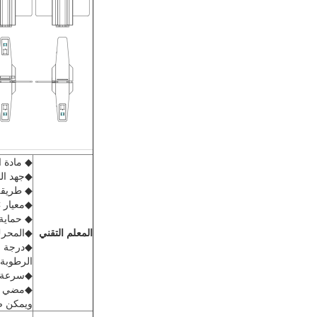
◆ مادة العلبة:AISI SUS304 1.5MM؛ الغط
◆جهد الدخول:  50Hz
◆ طريقة الافتتا
◆معيار EMC:المستوى المضاد للحرارة الثالث، تفريغ الهواء 15KV
◆ حماية من ا
المعلم التقني
◆المحرك
◆درجة حرارة
الرطوبة النسبية: 
◆سرعة فتح:<0.5S ((
ويمكن ض