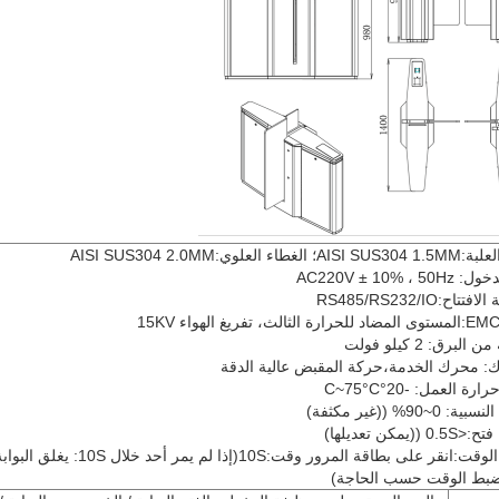
اء العلوي:AISI SUS304 2.0MM
AC220V ± 10% ،
ح:RS485/RS232/IO
لبرق: 2 كيلو فولت
: محرك الخدمة،حركة المقبض عالية الدقة
 العمل: -20°C~75°C
0~90% ((غير مكثفة)
يمكن تعديلها)
◆مضي الوقت:انقر على بطاقة المرور وقت:10S(إذا لم يمر 
بط الوقت حسب الحاجة)