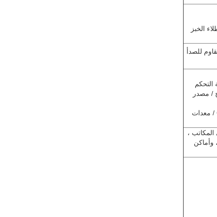
لاء الخبز
قاوم للصدأ
ول 2 مجموعة / لوحة التحكم
فو 2 مجموعة / أشعة تحت الحمراء 8 أزواج / مصدر
اختياري:نظام التحكم في الوصول / وحدة مسح البطاقة / وحدة رمز QR / معدات
 المكاتب ،
، وأماكن