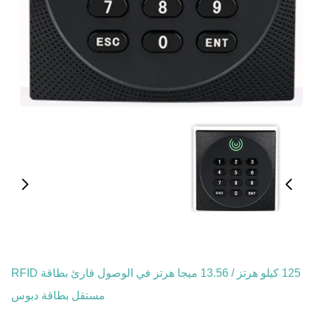
125 كيلو هرتز / 13.56 ميجا هرتز في الوصول قارئ بطاقة RFID
مستقل بطاقة دبوس