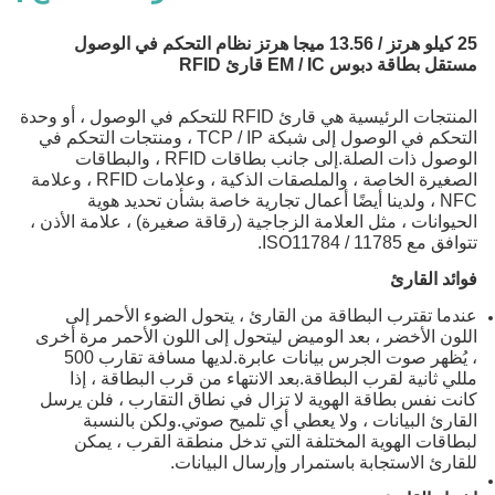
25 كيلو هرتز / 13.56 ميجا هرتز نظام التحكم في الوصول
مستقل بطاقة دبوس EM / IC قارئ RFID
المنتجات الرئيسية هي قارئ RFID للتحكم في الوصول ، أو وحدة
التحكم في الوصول إلى شبكة TCP / IP ، ومنتجات التحكم في
الوصول ذات الصلة.إلى جانب بطاقات RFID ، والبطاقات
الصغيرة الخاصة ، والملصقات الذكية ، وعلامات RFID ، وعلامة
NFC ، ولدينا أيضًا أعمال تجارية خاصة بشأن تحديد هوية
الحيوانات ، مثل العلامة الزجاجية (رقاقة صغيرة) ، علامة الأذن ،
تتوافق مع ISO11784 / 11785.
فوائد القارئ
عندما تقترب البطاقة من القارئ ، يتحول الضوء الأحمر إلى
اللون الأخضر ، بعد الوميض ليتحول إلى اللون الأحمر مرة أخرى
، يُظهر صوت الجرس بيانات عابرة.لديها مسافة تقارب 500
مللي ثانية لقرب البطاقة.بعد الانتهاء من قرب البطاقة ، إذا
كانت نفس بطاقة الهوية لا تزال في نطاق التقارب ، فلن يرسل
القارئ البيانات ، ولا يعطي أي تلميح صوتي.ولكن بالنسبة
لبطاقات الهوية المختلفة التي تدخل منطقة القرب ، يمكن
للقارئ الاستجابة باستمرار وإرسال البيانات.