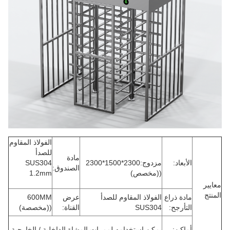
الفولاذ المقاوم
للصدأ
مادة
الأبعاد:
مزدوج:2300*1500*2300
SUS304
الصندوق:
((مخصص)
1.2mm
معايير
المنتج
مادة ذراع
الفولاذ المقاوم للصدأ
عرض
600MM
التأرجح:
SUS304
القناة:
((مخصصة)
أماكن:
يمكن استخدامه لممرات المشاة الداخلية / الخارجية.