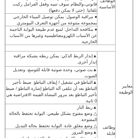
الوظائف
قانوني،والنظام سوف تنبيه وقفل الفرامل ركبت
الأساسية
تلقائيا. (حتى لا يمكن دفعها)
● مراقبة الوصول: يمكن توصيل الميناء الخارجي
بمجموعة متنوعة من أجهزة التعرف البيومتري.
● مكافحة التداخل: لمنع عدم طبيعة البوابة الناجمة
عن الأسباب الكهرومغناطيسية وغيرها من الأسباب
الخارجية.
▲إنذار الربط الذكي: يمكن ربطه بشبكة مراقبة
إنذار أخرى.
▲بث صوتي، وحدة صوتية قابلة للتوسع، وتعديل
الصوت.
▲التباطؤ في تشغيل / إيقاف التباطؤ: ضبط تأخير
معايير
التباطؤ بعد أن تتلقى آلة التباطؤ إشارة التباطؤ / ضبط
الوظيفة
تأخير التباطؤ بعد مرور المشاة.القيمة الافتراضية هي
0 ثانية.
▲ربط النار
△ وضع مفتوح بشكل طبيعي: البوابة تحتفظ بالحالة
المفتوحة.
△ وضع مغلق عادة: البوابة تحتفظ بحالة التبديل.
وظائف
▲وضع المرور
قابلة