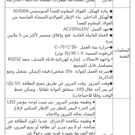
◆ مادة الهيكل: الفولاذ المقاوم للصدأ السوستيني SUS304
◆الهيكل الداخلي: بناء الإطار الفولاذي/المنشأة القياسية من
الفولاذ المقاوم للصدأ
◆جهد العمل: AC220V±10V
◆ الحياة العاملة العادية: فتح وإغلاق مستمر لأكثر من 5 ملايين
مرة
◆حرارة بيئة العمل: -35°C~75°C
المعلمات
الرطوبة النسبية: 0 ٪ 90 ((لا توتر)
التقنية
• واجهة الاتصالات: إشارة كهربائية قابلة للتبديل، منفذ RS232
متسلسل قابل للتوسيع
◆سرعة العمل للبوابة: ≤20 شخص/دقيقة ((يمكن تشغيل وضع
الذاكرة)
◆وقت المرور: وقت المرور عن طريق مسح البطاقة: 5S ((إذا
لم يمر أحد خلال 10S: ستغلق البوابة تلقائيًا ، ويمكن ضبط
الوقت وفقًا للاحتياجات)
● وظيفة مؤشر المرور: يتم تثبيت لوحة مؤشر LED
في الجزء المثير للنظر من الإطار السكني لإبلاغ
المشاة بحالة المرور والاتجاه.
● وظيفة مكافحة الإختراق: عندما تكون البطاقة غير
صالحة، أو لا يتم تمرير أي بطاقة أو يمنع المرور، فإن
دفع الشريط بصورة قوية يعتبر دخولًا غير