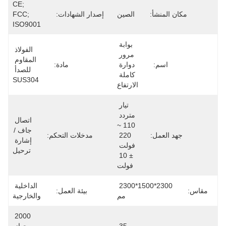
CE; 
مكان المنشأ:
الصين
إصدار الشهادات:
FCC; 
ISO9001
بوابة 
الفولاذ 
مرور 
المقاوم 
اسم:
دوارة 
مادة:
للصدأ 
كاملة 
SUS304
الارتفاع
تيار 
متردد 
اتصال 
110 ~ 
جاف / 
جهد العمل:
220 
مدخلات التحكم:
إشارة 
فولت 
ترحيل
± 10 
فولت
2300*1500*2300 
الداخلية 
مقاس:
بيئة العمل:
مم
والخارجية
2000 