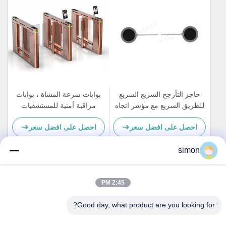
حاجز التأرجح السريع السريع
بوابات سرعة المشاة ، بوابات
للطريق السريع مع مؤشر اتجاه
مراقبة أمنية للمستشفيات
احصل على افضل سعر
احصل على افضل سعر
simon
اتصل سريعًا
2:45 PM
Good day, what product are you looking for?
العنوان
رقم 11 ، طريق Lingwu الصناعي ، شارع Guanlan ، مقاطعة