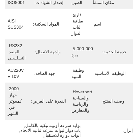
مكان المنشأ:
الصين
إصدار الشهادات:
ISO9001
قارئ 
بطاقة 
AISI 
اسم:
المواد السكنية:
الباب 
SUS304
الدوار
RS232 
5،000،000 
خدمة الخدمة:
واجهة الاتصال:
المنفذ 
مرة
التسلسلي
وظيفة 
AC220V 
الوظيفة الأساسية:
جهد الطاقة:
التنبيه
± 10V
2000 
Hoverport 
جهاز 
والسياحة 
وصف المنتج:
القدرة على العرض:
كمبيوتر 
والرياضة 
في 
والمعارض
الشهر
بوابة سرعة أوتوماتيكية بالكامل
, 
إبراز:
باب دوار لبوابة سرعة ثنائية الاتجاه
, 
أبواب دوارة للاستقبال