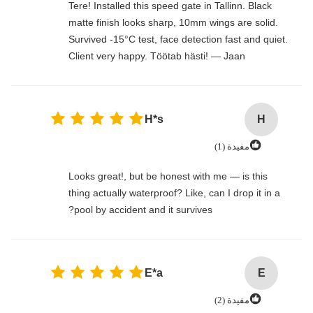
Tere! Installed this speed gate in Tallinn. Black
matte finish looks sharp, 10mm wings are solid.
Survived -15°C test, face detection fast and quiet.
Client very happy. Töötab hästi! — Jaan
H*s
H
مفيدة (1)
Looks great!, but be honest with me — is this
thing actually waterproof? Like, can I drop it in a
pool by accident and it survives?
E*a
E
مفيدة (2)