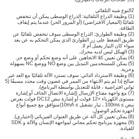
2النوع شبه التلقائي
(1) وظيفة الذراع التلقائية: الذراع الوسطى يمكن أن تنخفض
تلقائيًا (المعيار الافتراضي) (أو المرور الحر) عندما يتم إيقاف
الطاقة.
(2) وظيفة الطوارئ: الذراع الوسطى سوف تنخفض تلقائيًا عن
طريق الضغط على زر الطوارئ الذي يمكن التحكم به عن بعد
سواء كان التيار يعمل أم لا.
(3) الهيكل ليس لديه محرك.
(4) يمكن تعيين كلا الاتجاهين على أنه وضع تحكم أو وضع حر.
(5) يمكن للمستخدمين التبديل بين وضع NO ووضع NC بسهولة
وحرية.
(6) وظيفة الاسترداد الذاتي: سوف تسترد الآلة تلقائيًا مع العد غير
صالح إذا لم يتم الانتهاء من الممر في غضون وقت محدد مسبقًا (5
ثواني افتراضية ، قابلة للتعديل بواسطة البرنامج).
(7) مع واجهة مفتاح الإرسال (إشارة الاتصال الجاف أو إشارة
مستوى الكهرباء +12 فولت أو إشارة نبض DC12 فولت بعرض
نبض ≥ 100ms ، تيار تشغيل ≥ 10mA)متوافق مع جميع أنواع
أجهزة تحكم الوصول.
(8) يمكن تعيين كل آلة عن طريق العنوان الفيزيائي (اختياري).
(9) مجهزة ببرنامج تحكم مجاني لمواجهة الإنسان والآلة و SDK
للقيادة.