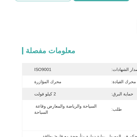
معلومات مفصلة
دار الشهادات:
ISO9001
محرك القيادة:
محرك المؤازرة
حماية البرق:
2 كيلو فولت
السياحة والرياضة والمعارض وقاعة 
طلب:
السباحة
لتحكم في الوصول
, 
بوابة دوارة متأرجحة مع قارئ بطاقة