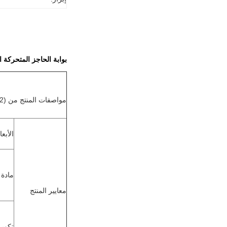
بوابة الحاجز المتحركة ا
مواصفات المنتج من (TJ-LBST02) دورة الدوران المتحركة
الأبعا
مادة 
معايير المنتج
تكوي