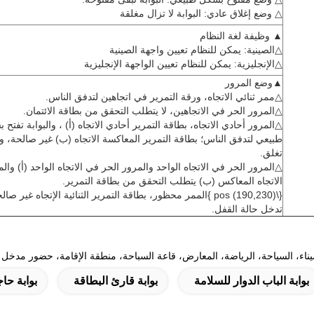
△ وضع إغلاق عادي: البوابة لا تزال مغلقة
▲ وظيفة لغة النظام
△الصينية: يمكن للنظام تعيين واجهة الصينية
△الإنجليزية: يمكن للنظام تعيين الواجهة الإنجليزية
▲وضع المرور
△ممر ثنائي الاتجاه، ورقة التمرير في اتجاهين لتدفق الناس.
△المرور الحر في الاتجاهين، لا يتطلب التحقق من بطاقة الائتمان.
△المرور أحادي الاتجاه، بطاقة التمرير أحادي الاتجاه (أ) ، والبوابة تفتح
طبيعي لتدفق الناس؛ بطاقة التمرير المعاكسة الاتجاه (ب) غير صالحة، وال
تغلق.
△المرور الحر في الاتجاه الواحد والمرور الحر في الاتجاه الواحد (أ) وال
الاتجاه المعاكس (ب) يتطلب التحقق من بطاقة التمرير.
{\pos (190,230) }الممر محظور، بطاقة التمرير الثنائية الإتجاه غير صا
تدخل حالة القفل.
ميناء، السياحة، الرياضة، المعارض، قاعة السباحة، منطقة الإقامة، حضور مدخ
بوابة الباب الدوار للسلامة
بوابة قارئ البطاقة
بوابة حاج