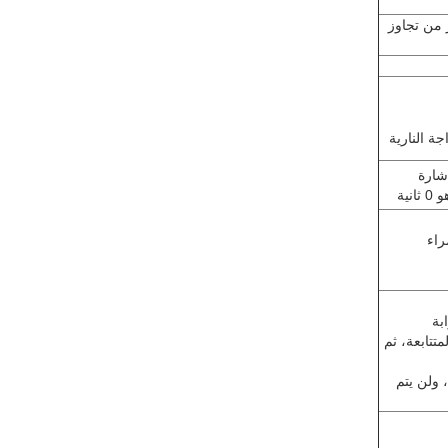
 من تجاوز
جة النارية
إشارة
ية
راء
متتابعة، ثم
، ولن يتم