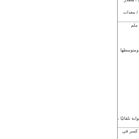
اختياري:نظام التحكم في الوصول / وحدة مسح البطاقة / وحدة رمز QR / معدات
◆ مادة الإسكان: فتحة القالب من سبيكة الألومنيوم: الغطاء العلوي 10 ملم ؛ عمود 3 ملم
 ومتوسطها
10(إذا لم يمر أحد خلال 10S: يغلق البوابة تلقائيًا ،
/ كسر في