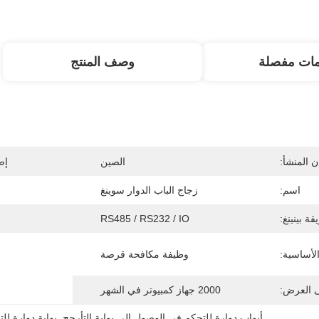
مات مفصلة
وصف المنتج
 المنشأ:
الصين
إص
اسم:
زجاج الباب الدوار سوينغ
ة بينينغ:
RS485 / RS232 / IO
لأساسية:
وظيفة مكافحة قرصة
ى العرض:
2000 جهاز كمبيوتر في الشهر
أبواب دوارة للتحكم في الوصول إلى بوابة التأرجح
, 
بوابة دوارة ل