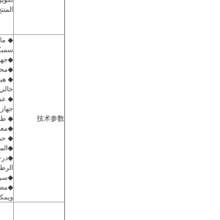
المنتج
سميكة 
◆جهد الت
◆محر
◆ هيك
خالي
◆ عمر الخدمة: 
جهاز است
技术参数
◆ طريقة ا
◆معيار EMC: مستوى مضاد للستاتيكية
◆ حماية
◆المح
◆درجة 
الرطوبة ال
◆سرعة فتح:<
ويمك