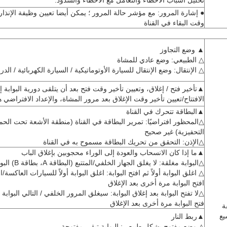
تحليل أسباب الأخطاء والتعامل مع الأخطاء والشذوذ.
● إشارة المرور: مع مؤشر حالة المرور ؛ يمكن أيضا تعيين وظيفة الإنذار
وقت البقاء في القناة
▲ وضع التجاوز
△ الطبيعي: وضع عادي للمشاة
△ الإنتقال: وضع الإنتقال للسيارة الأوتوماتيكية / السيارة الكهربائية / الدرا
▲تأخير فتح / إغلاق، وتعيين تأخير وقت فتح بعد أن يتلقى دورية البوابة 
الافتتاح/تعيين تأخير وقت الإغلاق بعد مرور المشاة، والإعداد الافتراضي هو 0 ثان
▲البطاقة تتحرك في القناة
△المحظور افتراضيًا: تمرير البطاقة في القناة (منطقة الأشعة تحت الحم
التحفيزية) غير صحيح
△الإذن: التحقق من تحريك البطاقة مسموح به في القناة
▲ما إذا كان الانسحاب والعودة إلى الوراء محجوبين بإغلاق الباب
△البوابة مغلقة: لا يغلق الجهاز الخلفي/المتتبع (البطاقة A، بطاقة B) البوابة
△ اغلق البوابة أولاً ثم افتح البوابة: اغلق البوابة أولاً للسيارات العاكسة/ال
افتح البوابة مرة أخرى بعد الإغلاق
△لا تفتح البوابة بعد إغلاق البوابة: سيغلق المرور الخلفي / التالي البوابة 
فتح البوابة مرة أخرى بعد الإغلاق
ة
يع
▲ربط النار
△ وضع مفتوح بشكل طبيعي: البوابة تبقى مفتوحة.