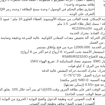
:
طاقة مجموعة واحدة /
التعرف على الوجه
؛ سمك إطار طلاء الخبز: 1.5 ملم
زويد: AC220V±10V
ك القيادة: محرك الخدمة
ل الحركة: آلة تخفيض معدات المعادن الكوكبية: عالية السرعة ودقيقة وصامتة
 من الفشل
12000،000 مرة من فتح وإغلاق مستمر
شعار الأشعة تحت الحمراء: 8 أزواج (دعم أكثر من 8 أزواج)
لافتتاح:RS485/RS232/IO
 3، تفريغ الهواء 15KV
 من البرق: 2 كيلو فولت
رك: محرك الخدمة،حركة المقبض عالية الدقة
حرارة العمل: -20°C~75°C
نسبية: 0~90% ((غير مكثفة)
0.5S ((يمكن تعديلها)
◆مضي الوقت:انقر على بطاقة المرور وقت:S
ن ضبط الوقت حسب الحاجة)
● البث الصوتي: لديه وظيفة الدخول والفتح البوابة / الخروج من البوابة 
الصوت / صوت التتبع / توقف وظيفة البث الصوتي