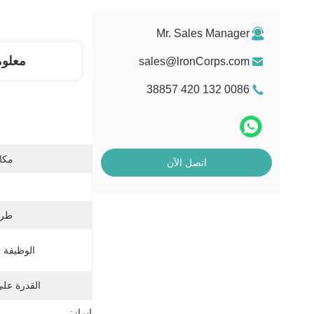
Mr. Sales Manager
معلو
sales@lronCorps.com
0086 132 420 38857
مكان
اتصل الآن
طريق
الوظيفة ا
القدرة عل
إبراز: