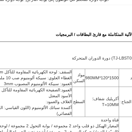
لآلية المتكاملة مع قارئ البطاقات / البرمجيات
السقف: لوحة الكهربائية المقاومة للتآكل 1.5mm
مواد
د
1500*120*980MM
الغطاء العلوي: سبيكة ألومنيوم صب 10 ملم
السكن:
العمود: سبيكة الألومنيوم المصبوب 3mm
العمود:الصفيحة الكهربائية المقاومة للتآكل ا
الأسود المعتل
أكريليك شفاف؛
الجناح:
السطح
الغلاف والعمود:
T=10MM
أكسدة سبائك الألومنيوم (اللون القياسي: ال
الفضائي)
قناة واحدة
المعيار:الهيكل ذو قلب واحد 2 مجموعة / بوابة التحو
ن
(السيّد / العبد) / حركة السيرف