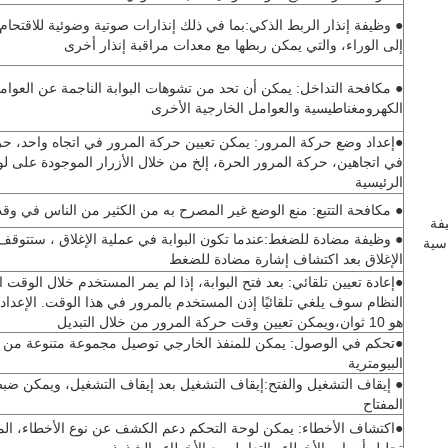
● وظيفة إنذار الربط الذكي:بما في ذلك إنذارات صوتية وضوئية للاقتحام 
إلى الوراء، والتي يمكن ربطها مع معدات مراقبة إنذار أخرى
● مكافحة التداخل: يمكن أن تحد من تشوهات البوابة الناجمة عن العوام
الكهرومغناطيسية والعوامل الخارجية الأخرى
●إعداد وضع حركة المرور: يمكن تعيين حركة المرور في اتجاه واحد، حر
في اتجاهين، حركة المرور الحرة، إلخ من خلال الأزرار الموجودة على ل
الرئيسية
● مكافحة التتبع: منع الوضع غير المصرح به من الكثير من الناس في وق
فة
● وظيفة مضادة للضغط:عندما تكون البوابة في عملية الإغلاق ، ستتوقف 
سية
الإغلاق بعد اكتشاف إشارة مضادة للضغط
●إعادة تعيين تلقائي: بعد فتح البوابة، إذا لم يمر المستخدم خلال الوقت 
النظام سوف يلغي تلقائيًا إذن المستخدم بالمرور في هذا الوقت. الإعداد
هو 10 ثوان،ويمكن تعيين وقت حركة المرور من خلال التبديل
●تحكم في الوصول: يمكن للمنفذ الخارجي توصيل مجموعة متنوعة من ا
البيومترية
● إيقاف التشغيل والفتح:إيقاف التشغيل بعد إيقاف التشغيل، ويمكن ضبط
المفتاح
●اكتشاف الأخطاء: يمكن لوحة التحكم دعم الكشف عن نوع الأخطاء، ال