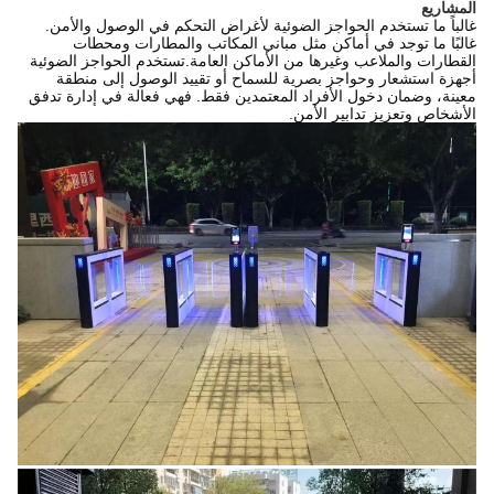
المشاريع
غالباً ما تستخدم الحواجز الضوئية لأغراض التحكم في الوصول والأمن.
غالبًا ما توجد في أماكن مثل مباني المكاتب والمطارات ومحطات
القطارات والملاعب وغيرها من الأماكن العامة.تستخدم الحواجز الضوئية
أجهزة استشعار وحواجز بصرية للسماح أو تقييد الوصول إلى منطقة
معينة، وضمان دخول الأفراد المعتمدين فقط. فهي فعالة في إدارة تدفق
الأشخاص وتعزيز تدابير الأمن.