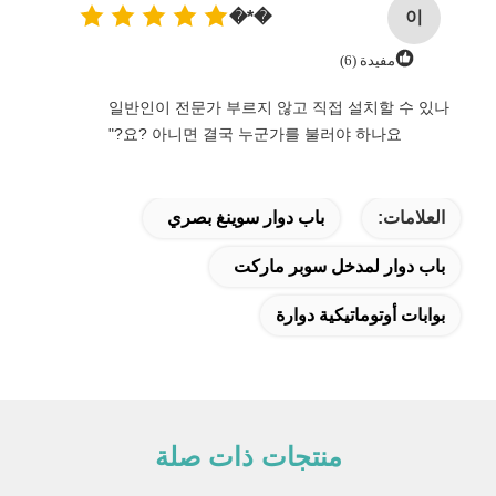
이
�*�
مفيدة (6)
일반인이 전문가 부르지 않고 직접 설치할 수 있나
요? 아니면 결국 누군가를 불러야 하나요?"
العلامات:
باب دوار سوينغ بصري
باب دوار لمدخل سوبر ماركت
بوابات أوتوماتيكية دوارة
منتجات ذات صلة