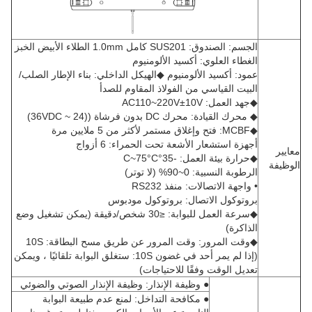
الجسم: الصندوق: SUS201 كامل 1.0mm الطلاء الأبيض الخبز
الغطاء العلوي: أكسيد الألومنيوم
عمود: أكسيد الألومنيوم ◆الهيكل الداخلي: بناء الإطار الصلب/
البيت القياسي من الفولاذ المقاوم للصدأ
◆جهد العمل: AC110~220V±10V
◆ محرك القيادة: محرك DC بدون فرشاة ((24 ~ 36VDC)
◆MCBF: فتح وإغلاق مستمر لأكثر من 5 ملايين مرة
أجهزة استشعار الأشعة تحت الحمراء: 6 أزواج
معايير
◆حرارة بيئة العمل: -35°C~75°C
الوظيفة
الرطوبة النسبية: 0~90% (لا توتر)
• واجهة الاتصالات: منفذ RS232
بروتوكول الاتصال: بروتوكول مودبوس
◆سرعة العمل للبوابة: ≤30 شخص/دقيقة (يمكن تشغيل وضع
الذاكرة)
◆وقت المرور: وقت المرور عن طريق مسح البطاقة: 10S
(إذا لم يمر أحد في غضون 10S: ستغلق البوابة تلقائيًا ، ويمكن
تعديل الوقت وفقًا للاحتياجات)
● وظيفة الإنذار: وظيفة الإنذار الصوتي والضوئي
● مكافحة التداخل: لمنع عدم طبيعة البوابة