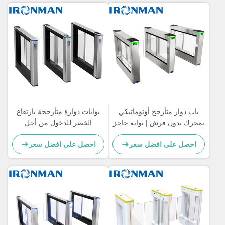
باب دوار متأرجح أوتوماتيكي
بوابات دوارة متأرجحة بارتفاع
بمحرك بدون فرش | بوابة حاجز
الخصر للدخول من أجل
المشاة للتحكم الذكي في
مراحيض عامة وصالات رياضية
احصل على افضل سعر
احصل على افضل سعر
الوصول للمباني التجارية، عملية
من الفولاذ المجلفن مع شعار
سريعة وصامتة
ليزر