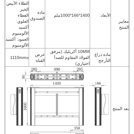
الطلاء الأبيض
الخبز
مادة
الأبعاد:
1400*166*1000ملم
الغطاء
الصندوق:
معايير
العلوي:
المنتج
أكسيد
الألومنيوم
العمود: أكسيد
الألومنيوم
10MM أكريليك (مرفق
مادة ذراع
عرض
الفولاذ المقاوم للصدأ
≤1110mm
التأرجح:
القناة:
اختياري)
بعد المنتج