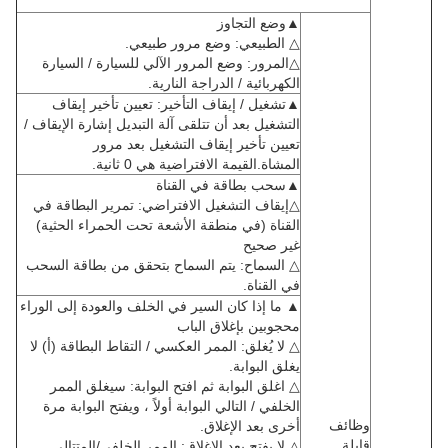
▲وضع التجاوز
△ الطبيعي: وضع مرور طبيعي.
△المرور: وضع المرور الآلي للسيارة / السيارة
الكهربائية / الدراجة النارية.
▲تشغيل / إيقاف التأخير: تعيين تأخير إيقاف
التشغيل بعد أن تتلقى آلة التبديل إشارة الإيقاف /
تعيين تأخير إيقاف التشغيل بعد مرور
المشاة.القيمة الافتراضية هي 0 ثانية.
▲سحب بطاقة في القناة
△إيقاف التشغيل الافتراضي: تمرير البطاقة في
القناة (في منطقة الأشعة تحت الحمراء الحثية)
غير صحيح
△ السماح: يتم السماح بتحقق من بطاقة السحب
في القناة.
▲ ما إذا كان السير في الخلف والعودة إلى الوراء
محجوبين بإغلاق الباب
△ لا يُغلق: الممر العكسي / التقاط البطاقة (أ) لا
يغلق البوابة.
△ اغلق البوابة ثم افتح البوابة: سيغلق الممر
الخلفي / التالي البوابة أولاً ، ويفتح البوابة مرة
وظائف
أخرى بعد الإغلاق.
قابلة
△ لا يفتح بعد الإغلاق: الممر الخلفي/المتتالي