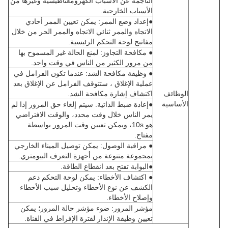
الناجمة عن الأسباب الكهرومغناطيسية وغيرها من
الأسباب الخارجية.
●إعداد وضع الممر: يمكن تعيين الممر أحادي
الاتجاه والممر ثنائي الاتجاه والممر الحر من خلال
مفاتيح لوحة التحكم الرئيسية.
● مكافحة التجاوز: لمنع الحالة غير المسموح بها
من مرور الكثير من الناس في وقت واحد.
● وظيفة مكافحة الشد: عندما تكون الفرامل في
عملية الإغلاق ، ستتوقف الفرامل عن الإغلاق بعد
الوظائف
اكتشاف إشارة مكافحة الشد.
الأساسية
●إعادة ضبط الذاتية. سيتم إلغاء حق المرور إذا لم
يمر الناس خلال وقت محدد، والوقت الافتراضي
هو 10s، ويمكن تعيين وقت المرور بواسطة
مفتاح.
● مراقبة الوصول: يمكن توصيل الميناء الخارجي
بمجموعة متنوعة من أجهزة التعرف البيومتري.
●البوابة تفتح بعد انقطاع الطاقة.
● اكتشاف الأخطاء: يمكن لوحة التحكم دعم
الكشف عن نوع الأخطاء وتحليل سبب الأخطاء
وإصلاح الأخطاء.
مؤشر المرور: ضوء مؤشر حالة المرور؛ يمكن
تعيين وظيفة الإنذار لفترة الإفراط في القناة.