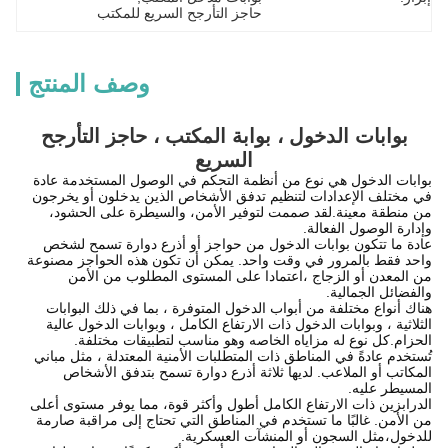
حاجز التأرجح السريع للمكتب
وصف المنتج
بوابات الدخول ، بوابة المكتب ، حاجز التأرجح
السريع
بوابات الدخول هي نوع من أنظمة التحكم في الوصول المستخدمة عادة
في مختلف الإعدادات لتنظيم تدفق الأشخاص الذين يدخلون أو يخرجون
من منطقة معينة.لقد صممت لتوفير الأمن، والسيطرة على الحشود،
وإدارة الوصول الفعالة.
عادة ما تتكون بوابات الدخول من حواجز أو أذرع دوارة تسمح لشخص
واحد فقط بالمرور في وقت واحد. يمكن أن تكون هذه الحواجز مصنوعة
من المعدن أو الزجاج ،اعتمادا على المستوى المطلوب من الأمن
والفضائل الجمالية.
هناك أنواع مختلفة من أبواب الدخول المتوفرة ، بما في ذلك البوابات
الثلاثية ، وبوابات الدخول ذات الارتفاع الكامل ، وبوابات الدخول عالية
الحزام.كل نوع له مزاياه الخاصه وهو مناسب لتطبيقات مختلفة.
تُستخدم عادةً في المناطق ذات المتطلبات الأمنية المعتدلة ، مثل مباني
المكاتب أو الملاعب. لديها ثلاثة أذرع دوارة تسمح بتدفق الأشخاص
المسيطر عليه.
الدرابزين ذات الارتفاع الكامل أطول وأكثر قوة، مما يوفر مستوى أعلى
من الأمن. غالبًا ما تستخدم في المناطق التي تحتاج إلى مراقبة صارمة
للدخول،مثل السجون أو المنشآت العسكرية.