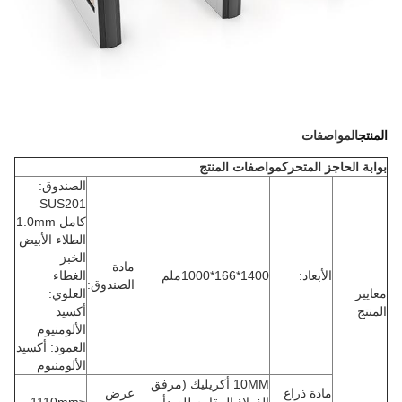
المنتج
المواصفات
بوابة الحاجز المتحرك
مواصفات المنتج
الصندوق:
SUS201
كامل 1.0mm
الطلاء الأبيض
الخبز
مادة
الأبعاد:
1400*166*1000ملم
الغطاء
الصندوق:
معايير
العلوي:
المنتج
أكسيد
الألومنيوم
العمود: أكسيد
الألومنيوم
10MM أكريليك (مرفق
مادة ذراع
عرض