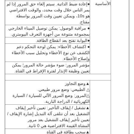
الأساسية
●إعادة ضبط الذاتية. سيتم إلغاء حق المرور إذا لم
يمر الناس خلال وقت محدد، والوقت الافتراضي
هو 10s، ويمكن تعيين وقت المرور بواسطة
مفتاح.
● مراقبة الوصول: يمكن توصيل الميناء الخارجي
بمجموعة متنوعة من أجهزة التعرف البيومتري.
●البوابة تفتح بعد انقطاع الطاقة.
● اكتشاف الأخطاء: يمكن لوحة التحكم دعم
الكشف عن نوع الأخطاء وتحليل سبب الأخطاء
وإصلاح الأخطاء.
مؤشر المرور: ضوء مؤشر حالة المرور؛ يمكن
تعيين وظيفة الإنذار لفترة الإفراط في القناة.
▲وضع التجاوز
△ الطبيعي: وضع مرور طبيعي.
△المرور: وضع المرور الآلي للسيارة / السيارة
الكهربائية / الدراجة النارية.
▲تشغيل / إيقاف التأخير: تعيين تأخير إيقاف
التشغيل بعد أن تتلقى آلة التبديل إشارة الإيقاف /
تعيين تأخير إيقاف التشغيل بعد مرور
المشاة.القيمة الافتراضية هي 0 ثانية.
▲سحب بطاقة في القناة