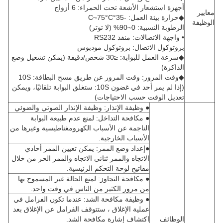
أجهزة استشعار الأشعة تحت الحمراء: 6 أزواج
معايير
◆حرارة بيئة العمل: -35°C~75°C
الوظيفة
الرطوبة النسبية: 0~90% (لا توتر)
• واجهة الاتصالات: منفذ RS232
بروتوكول الاتصال: بروتوكول مودبوس
◆سرعة العمل للبوابة: ≤30 شخص/دقيقة (يمكن تشغيل وضع
الذاكرة)
◆وقت المرور: وقت المرور عن طريق مسح البطاقة: 10S
(إذا لم يمر أحد في غضون 10S: ستغلق البوابة تلقائيًا، ويمكن
تعديل الوقت حسب الاحتياجات)
● وظيفة الإنذار: وظيفة الإنذار الصوتي والضوئي
● مكافحة التداخل: لمنع عدم طبيعة البوابة
الناجمة عن الأسباب الكهرومغناطيسية وغيرها من
الأسباب الخارجية.
●إعداد وضع الممر: يمكن تعيين الممر أحادي
الاتجاه والممر ثنائي الاتجاه والممر الحر من خلال
مفاتيح لوحة التحكم الرئيسية.
● مكافحة التجاوز: لمنع الحالة غير المسموح بها
من مرور الكثير من الناس في وقت واحد.
● وظيفة مكافحة الشد: عندما تكون الفرامل في
عملية الإغلاق ، ستتوقف الفرامل عن الإغلاق بعد
الوظائف
اكتشاف إشارة مكافحة الشد.