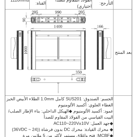
الفولاذ المقاوم للصدأ
≤1110mm
التأرجح:
القناة:
اختياري)
بعد المنتج
الجسم: الصندوق: SUS201 كامل 1.0mm الطلاء الأبيض الخبز
الغطاء العلوي: أكسيد الألومنيوم
عمود: أكسيد الألومنيوم ◆الهيكل الداخلي: بناء الإطار الصلب/
البيت القياسي من الفولاذ المقاوم للصدأ
◆جهد العمل: AC110~220V±10V
◆ محرك القيادة: محرك DC بدون فرشاة ((24 ~ 36VDC)
◆MCBF: فتح وإغلاق مستمر لأكثر من 5 ملايين مرة