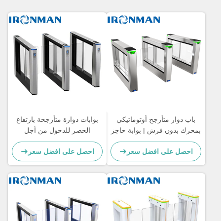
باب دوار متأرجح أوتوماتيكي
بوابات دوارة متأرجحة بارتفاع
بمحرك بدون فرش | بوابة حاجز
الخصر للدخول من أجل
المشاة للتحكم الذكي في
مراحيض عامة وصالات رياضية
احصل على افضل سعر
احصل على افضل سعر
الوصول للمباني التجارية، عملية
من الفولاذ المجلفن مع شعار
سريعة وصامتة
ليزر