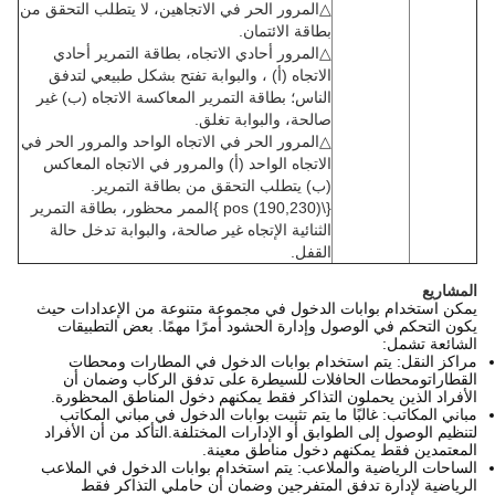
△المرور الحر في الاتجاهين، لا يتطلب التحقق من
بطاقة الائتمان.
△المرور أحادي الاتجاه، بطاقة التمرير أحادي
الاتجاه (أ) ، والبوابة تفتح بشكل طبيعي لتدفق
الناس؛ بطاقة التمرير المعاكسة الاتجاه (ب) غير
صالحة، والبوابة تغلق.
△المرور الحر في الاتجاه الواحد والمرور الحر في
الاتجاه الواحد (أ) والمرور في الاتجاه المعاكس
(ب) يتطلب التحقق من بطاقة التمرير.
{\pos (190,230) }الممر محظور، بطاقة التمرير
الثنائية الإتجاه غير صالحة، والبوابة تدخل حالة
القفل.
المشاريع
يمكن استخدام بوابات الدخول في مجموعة متنوعة من الإعدادات حيث
يكون التحكم في الوصول وإدارة الحشود أمرًا مهمًا. بعض التطبيقات
الشائعة تشمل:
مراكز النقل: يتم استخدام بوابات الدخول في المطارات ومحطات
القطاراتومحطات الحافلات للسيطرة على تدفق الركاب وضمان أن
الأفراد الذين يحملون التذاكر فقط يمكنهم دخول المناطق المحظورة.
مباني المكاتب: غالبًا ما يتم تثبيت بوابات الدخول في مباني المكاتب
لتنظيم الوصول إلى الطوابق أو الإدارات المختلفة.التأكد من أن الأفراد
المعتمدين فقط يمكنهم دخول مناطق معينة.
الساحات الرياضية والملاعب: يتم استخدام بوابات الدخول في الملاعب
الرياضية لإدارة تدفق المتفرجين وضمان أن حاملي التذاكر فقط