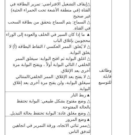
△إيقاف التشغيل الافتراضي: تمرير البطاقة في
القناة (في منطقة الأشعة تحت الحمراء الحثية)
غير صحيح
△ السماح: يتم السماح بتحقق من بطاقة السحب
في القناة.
▲ ما إذا كان السير في الخلف والعودة إلى الوراء
محجوبين بإغلاق الباب
△ لا يُغلق: الممر العكسي / التقاط البطاقة (أ) لا
يغلق البوابة.
△ اغلق البوابة ثم افتح البوابة: سيغلق الممر
الخلفي / التالي البوابة أولاً ، ويفتح البوابة مرة
وظائف
أخرى بعد الإغلاق.
قابلة
△ لا يفتح بعد الإغلاق: الممر الخلفي/المتتالي
للتوسيع
سيغلق البوابة، ولن يفتح مرة أخرى بعد إغلاق
البوابة.
▲ربط النار
△ وضع مفتوح بشكل طبيعي: البوابة تحتفظ
بالحالة المفتوحة.
△ وضع مغلق عادة: البوابة تحتفظ بحالة التبديل.
▲وضع المرور
△ممر ثنائي الاتجاه، ورقة التمرير في اتجاهين
لتدفق الناس.