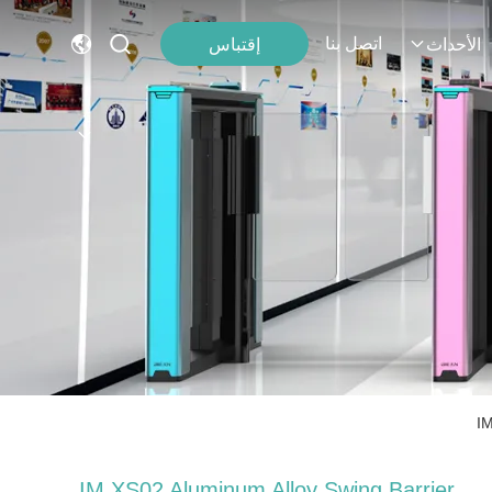
اتصل بنا
إقتباس
الأحداث
IM
IM.XS02 Aluminum Alloy Swing Barrier