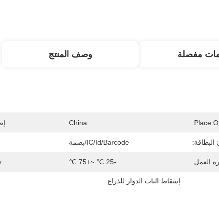
مات مفصلة
وصف المنتج
Place Of
China
إص
 البطاقة:
IC/id/barcode/بصمة
ة العمل:
-25 ℃ ~+75 ℃
:
إسقاط الباب الدوار للذراع