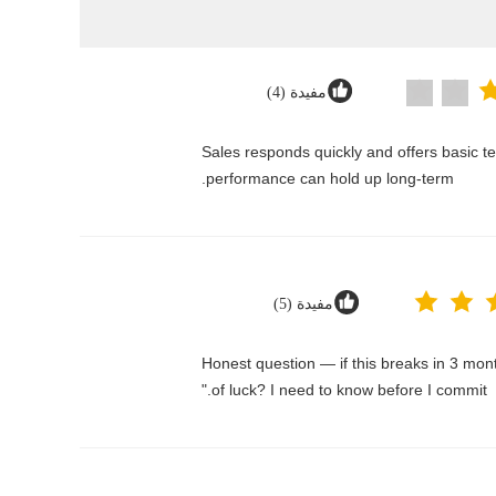
مفيدة (4)
Sales responds quickly and offers basic tec
performance can hold up long-term.
مفيدة (5)
"Honest question — if this breaks in 3 mon
of luck? I need to know before I commit."