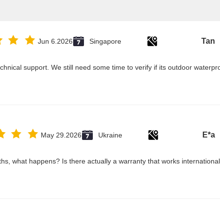
Tan
Jun 6.2026
Singapore
hnical support. We still need some time to verify if its outdoor waterpr
E*a
May 29.2026
Ukraine
ths, what happens? Is there actually a warranty that works international