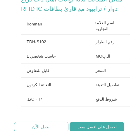
دوار / ترايبود مع قارئ بطاقات RFID IC
اسم العلامة
Ironman
التجارية:
رقم الطراز:
TDH-S102
الـ MOQ:
حاسب شخصي 1
السعر:
قابل للتفاوض
تفاصيل التعبئة:
التعبئة الكرتون
شروط الدفع:
L/C ، T/T.
اتصل الآن
احصل على افضل سعر