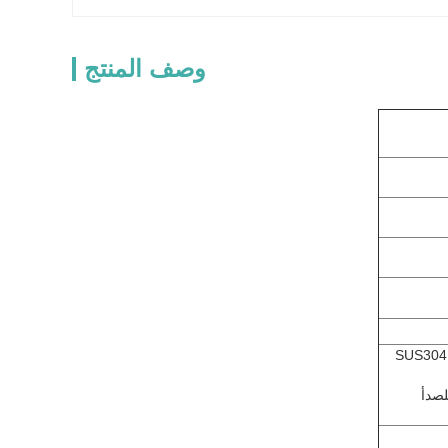
وصف المنتج
الصندوق: الفولاذ المقاوم للصدأ SUS304
لصدأ