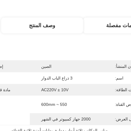
مات مفصلة
وصف المنتج
 المنشأ:
الصين
إص
اسم:
3 ذراع الباب الدوار
 الطاقة:
AC220V ± 10V
مادة ق
 القناة:
550 ~ 600mm
ى العرض:
2000 جهاز كمبيوتر في الشهر
مباني المكاتب ثلاثة أبواب دوارة
, 
بوابات أمنية ثلاثية القوائم