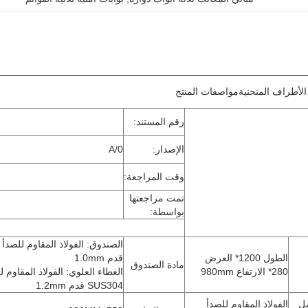
 الأطراف المنحنية
مواصفات المنتج
رقم المستند:
الإصدار:
A/0
وقت المراجعة:
تمت مراجعتها
بواسطة:
الطول 1200* العرض
قدم 1.0mm
مادة الصندوق
280* الارتفاع 980mm
الغطاء العلوي: الفولاذ المقاوم ل
SUS304 قدم 1.2mm
مل
الفولاذ المقاوم للصدأ