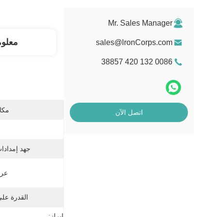
Mr. Sales Manager
معلو
sales@lronCorps.com
0086 132 420 38857
مكان
اتصل الآن
جهد إمدادات
عرض
القدرة عل
إبراز: