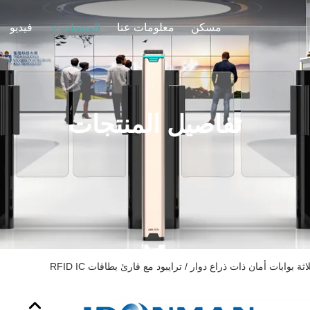
مسكن
معلومات عنا
فيديو
المنتجات
تفاصيل المنتجات
ة بوابات أمان ذات ذراع دوار / ترايبود مع قارئ بطاقات RFID IC