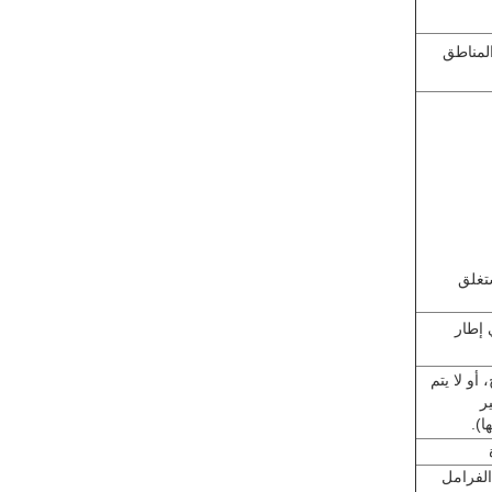
المناطق
لم يمر أحد خلال 10 ثواني: ستغلق
قع جذاب في إطار
أو لا يتم
ر
ا).
لفرامل