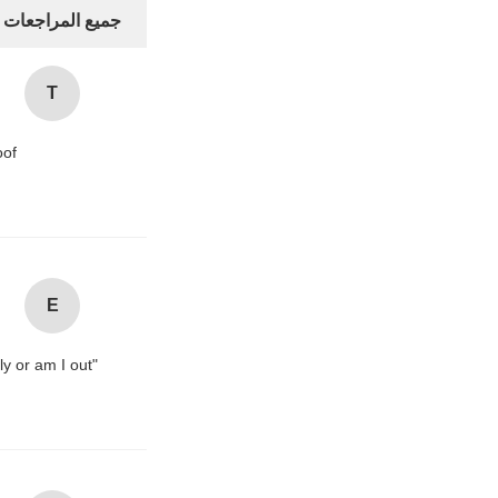
جميع المراجعات
T
oof
E
ly or am I out