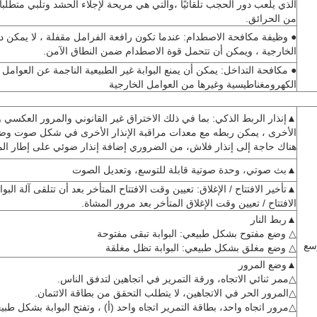
الذي يلعب دور الحجب تلقائيًا ،والتي هي مريحة لإجلاء الحشد وتلبي متطلبا
من الحرائق.
● وظيفة مكافحة الاصطدام: عندما تكون رافعة الفرامل مقفلة ، لا يمكن دف
الخارجية ، ويمكن أن تتحمل قوة الاصطدام ضمن النطاق الآمن.
● مكافحة التداخل: يمكن أن يمنع البوابة غير الطبيعية الناجمة عن العوامل
الكهرومغناطيسية وغيرها من العوامل الخارجية
▲إنذار الربط الذكي: بما في ذلك الاختراق غير القانوني والمرور العكسي و
الأخرى ، يمكن ربطه مع معدات مراقبة الإنذار الأخرى في شكل صوت وضو
هناك حاجة إلى إنذار فلاش، من الضروري إضافة إنذار ضوئي على إطار الم
▲بث صوتي، وحدة صوتية قابلة للتوسع، وتعديل الصوت
▲تأخير الافتتاح / الإغلاق: تعيين وقت الافتتاح المتأخر بعد أن تتلقى آلة البوا
الافتتاح / تعيين وقت الإغلاق المتأخر بعد مرور المشاة.
▲ربط النار
△ وضع مفتوح بشكل طبيعي: البوابة تبقى مفتوحة
سع
△ وضع مغلق بشكل طبيعي: البوابة تظل مغلقة
▲وضع المرور
△ممر ثنائي الاتجاه، ورقة التمرير في اتجاهين لتدفق الناس.
△المرور الحر في الاتجاهين، لا يتطلب التحقق من بطاقة الائتمان.
△مرور اتجاه واحد، بطاقة التمرير اتجاه واحد (أ) ، وتفتح البوابة بشكل طب