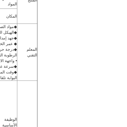
المنتج
المواد
المكان
◆مواد الصندو
◆الهيكل ال
◆جهد إمدادات ا
◆ عمر الخدمة: أكثر من 5
المعلم
◆درجة حرارة بي
التقني
الرطوبة النسبية: 0~90%
• واجهة الاتصالا
◆سرعة عمل الدوارة: ≤30 شخ
البوابة تلق
الوظيفة
الأساسية