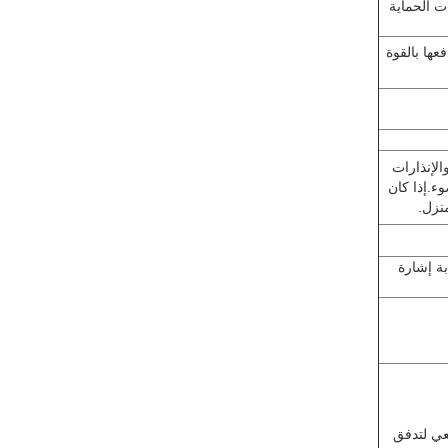
ت الحماية
عها بالقوة
الإنذارات
ء.إذا كان
نزل.
بة إشارة
يعي لتدفق