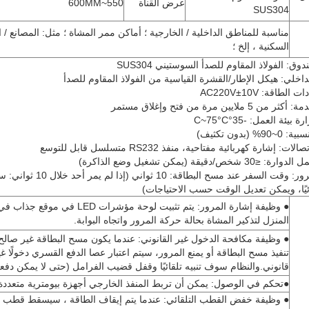
عرض القناة
550~600MM
SUS304
مناسبة للمناطق الداخلية / الخارجية ؛ أماكن ممر المشاة ؛ مثل: المصانع / 
السكنية ، إلخ ؛
ق: الفولاذ المقاوم للصدأ السوستيني SUS304
داخلي: هيكل الإطار/القشرة القياسية من الفولاذ المقاوم للصدأ
لطاقة: AC220V±10V
 ملايين مرة من فتح وإغلاق مستمر
ئة العمل: -35°C~75°C
 (بدون تكثيف)
ت: إشارة كهربائية مفتاحية، منفذ RS232 متسلسل قابل للتوسع
ص/دقيقة (يمكن تشغيل وضع الذاكرة)
◆وقت المرور: وقت السفر عند مسح البطاقة: 10 ثواني (إذا 
ائيًا، ويمكن تعديل الوقت حسب الاحتياجات)
● وظيفة إشارة المرور: يتم تثبيت لوحة مؤشرات LED في مو
المنزل لتذكير المشاة بحالة حركة المرور واتجاه البوابة.
● وظيفة مكافحة الدخول غير القانوني: عندما يكون مسح البطاقة غير صالح، 
تنفيذ مسح البطاقة أو يمنع المرور، سيتم اعتبار عصا الدفع القسري دخولًا غي
قانوني.والنظام سوف تنبيه تلقائيًا وقفل قضيب الفرامل (حتى لا يمكن دفعه
●تحكم في الوصول: يمكن أن تربط المنفذ الخارجي أجهزة بيومترية متعددة
● وظيفة خفض القطب التلقائي: عندما يتم إيقاف الطاقة ، سيسقط قطب ا