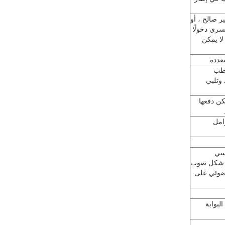
 صالح ، أو
قسري دخولًا
لا يمكن
عددة
قطب
 وتلبي
كن دفعها
وامل
كسي
في شكل صوت
 ضوئي على
البوابة