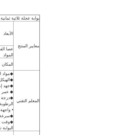
بوابة عجلة ثلاثية ثمانية
الأبعاد
معايير المنتج
عصا الف
المواد
المكان
◆مواد الص
◆الهيكل 
◆جهد إمدادات
◆ عمر الخدمة: أكث
◆درجة حرار
المعلم التقني
الرطوبة النسبية:
• واجهة الات
◆سرعة عمل الدوارة: 
البوابة 