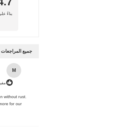
4.7
بناءً على 50 تقييمًا لهذا 
جميع المراجعات
M
مفيدة
n without rust.
more for our