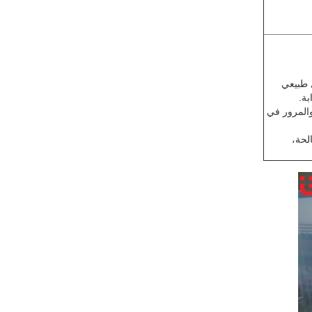
ل طبيعي
بة.
 والمرور في
صالحة،