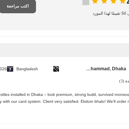
اكتب مراجعة
المورد
Mohammad, Dhaka
2026
Bangladesh
 (3)
tiles installed in Dhaka – look premium, strong build, survived monsoo
y with our card system. Client very satisfied. Ekdom bhalo! We'll order 