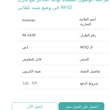
RFID في وضع شبه تلقائي
اسم العلامة
Ironman
التجارية:
رقم الطراز:
IM.S109
الـ MOQ:
1ص
السعر:
قابل للتفاوض
تفاصيل التعبئة:
تعبئة الكرتون
شروط الدفع:
L/C ، T/T.
اتصل الآن
احصل على افضل سعر