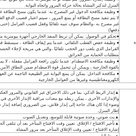
المنزل لتذكير المشاة بحالة حركة المرور واتجاه البوابة.
● وظيفة مكافحة الدخول غير المصرح به: عندما يكون مسح البطاقة غير
لا يتم تنفيذ مسح البطاقة أو يمنع المرور ، سيتم اعتبار قضيب الدفع ال
غير مصرح به ،والنظام سوف تنبيه تلقائيًا وقفل قضيب الفرامل (حتى 
دفعها).
●تحكم في الوصول: يمكن أن تربط المنفذ الخارجي أجهزة بيومترية مت
ة
● وظيفة خفض القطب التلقائي: عندما يتم إيقاف الطاقة ، سيسقط 
الفرامل الذي يلعب دور الحجب تلقائيًا ،والتي هي مريحة لإجلاء الحشد
متطلبات الحماية من الحرائق.
● وظيفة مكافحة الاصطدام: عندما تكون رافعة الفرامل مقفلة ، لا يم
بالقوة الخارجية ، ويمكن أن تتحمل قوة الاصطدام ضمن النطاق الآمن.
● مكافحة التداخل: يمكن أن يمنع البوابة غير الطبيعية الناجمة عن الع
الكهرومغناطيسية وغيرها من العوامل الخارجية
▲إنذار الربط الذكي: بما في ذلك الاختراق غير القانوني والمرور الع
والإنذارات الأخرى ، يمكن ربطه مع معدات مراقبة الإنذار الأخرى 
وضوء.إذا كان هناك حاجة إلى إنذار فلاش، من الضروري إضافة إنذار
إطار المنزل.
▲بث صوتي، وحدة صوتية قابلة للتوسع، وتعديل الصوت
▲تأخير الافتتاح / الإغلاق: تعيين وقت الافتتاح المتأخر بعد أن تتلقى آلة 
إشارة الافتتاح / تعيين وقت الإغلاق المتأخر بعد مرور المشاة.
▲ربط النار