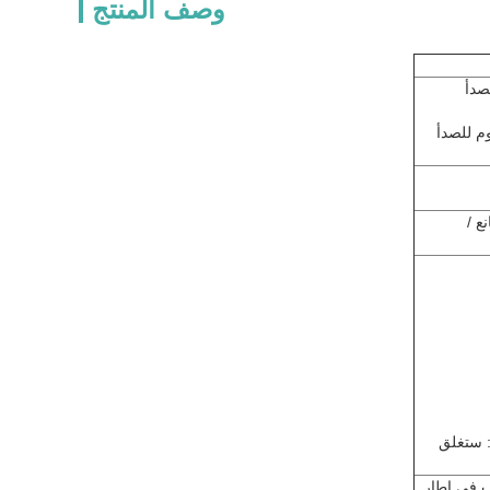
وصف المنتج
صدأ
وم للصدأ
ع /
ة: 10 ثواني (إذا لم يمر أحد خلال 10 ثواني: ستغلق
رات LED في موقع جذاب في إطار