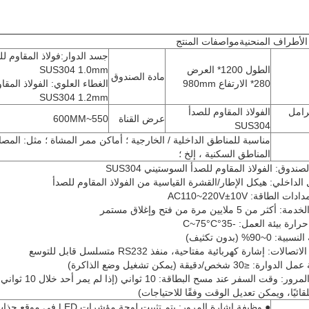
 الأطراف المنحنية
مواصفات المنتج
جسد الدوار:فولاذ المقاوم لل
الطول 1200* العرض
SUS304 1.0mm
مادة الصندوق
280* الارتفاع 980mm
الغطاء العلوي: الفولاذ المقا
SUS304 1.2mm
رامل
الفولاذ المقاوم للصدأ
عرض القناة
550~600MM
SUS304
مناسبة للمناطق الداخلية / الخارجية ؛ أماكن ممر المشاة ؛ مثل: المصان
المناطق السكنية ، إلخ ؛
ندوق: الفولاذ المقاوم للصدأ السوستيني SUS304
الداخلي: هيكل الإطار/القشرة القياسية من الفولاذ المقاوم للصدأ
 الطاقة: AC110~220V±10V
ر من 5 ملايين مرة من فتح وإغلاق مستمر
ة بيئة العمل: -35°C~75°C
 0~90% (بدون تكثيف)
صالات: إشارة كهربائية مفتاحية، منفذ RS232 متسلسل قابل للتوسع
≤30 شخص/دقيقة (يمكن تشغيل وضع الذاكرة)
◆وقت المرور: وقت السفر عند مسح البطاق
تلقائيًا، ويمكن تعديل الوقت وفقًا للاحتياجات)
● وظيفة إشارة المرور: يتم تثبيت لوحة مؤش